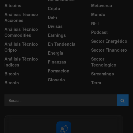
Altcoins
Metaverso
Cripto
Análisis Técnico
Mundo
DeFi
Acciones
NFT
Divisas
Análisis Técnico
Podcast
Commodities
Earnings
Sector Energético
Análisis Técnico
En Tendencia
Cripto
Sector Financiero
Energía
Análisis Técnico
Sector
Finanzas
Indices
Tecnologico
Formacion
Bitcoin
Streamings
Glosario
Bitcoin
Terra
📬