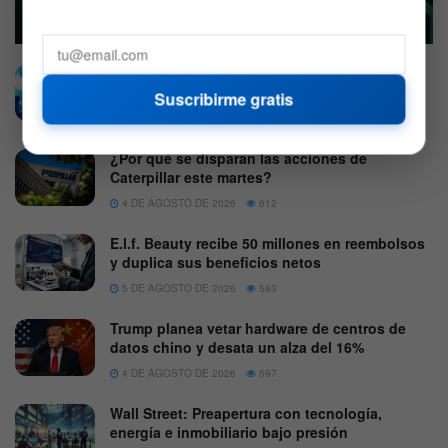
5 DE AGOSTO DE 2026
584
Mercado hoy: Acciones avanzan ante la
estabilidad del crudo
Suscribirme gratis
5 DE AGOSTO DE 2026
575
¿Por qué se disparan las acciones de
Caterpillar este martes?
4 DE AGOSTO DE 2026
612
E.l.f. Beauty recibe 50 millones en reembolsos
y duplica sus beneficios netos
5 DE AGOSTO DE 2026
583
Trump planea vetar hardware de centros de
datos chino y desata un alza del 16%
4 DE AGOSTO DE 2026
597
Wall Street: Preapertura con tecnología,
energía e inmobiliario bajo presión