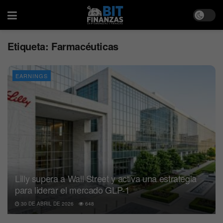
Etiqueta:
Farmacéuticas
EARNINGS
Lilly supera a Wall Street y activa una estrategia
para liderar el mercado GLP-1
30 DE ABRIL DE 2026
648