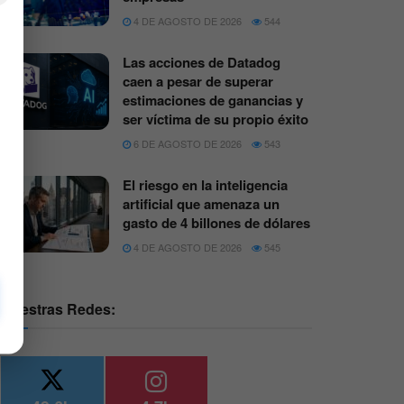
4 DE AGOSTO DE 2026
544
Las acciones de Datadog
caen a pesar de superar
estimaciones de ganancias y
ser víctima de su propio éxito
6 DE AGOSTO DE 2026
543
El riesgo en la inteligencia
artificial que amenaza un
gasto de 4 billones de dólares
4 DE AGOSTO DE 2026
545
Nuestras Redes: