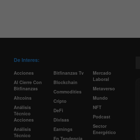
De Interes:
Acciones
Bitfinanzas Tv
Mercado
Laboral
Al Cierre Con
Blockchain
Bitfinanzas
Metaverso
Commodities
Altcoins
Mundo
Cripto
Análisis
NFT
DeFi
Técnico
Podcast
Acciones
Divisas
Sector
Análisis
Earnings
Energético
Técnico
En Tendencia