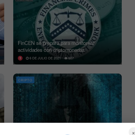
FinCEN se prepara para monitorear
actividades con criptomonedas
6 DE JULIO DE 2021
607
CRIPTO
FinCEN multa por 60 millones de dólares al