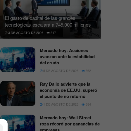
El gasto de capital de las grandes
tecnológicas escalará a 745.000 millones
3 DE AGOSTO DE 2026
547
Mercado hoy: Acciones
avanzan ante la estabilidad
del crudo
5 DE AGOSTO DE 2026
562
Ray Dalio advierte que la
economía de EE.UU. superó
el punto de no retorno
1 DE AGOSTO DE 2026
684
Mercado hoy: Wall Street
roza récord por ganancias de
×
empresas