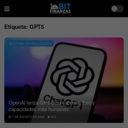
Etiqueta:
GPT5
SECTOR TECNOLOGICO
OpenAI lanza GPT-5 con acceso libre y
capacidades más humanas
7 DE AGOSTO DE 2025
910