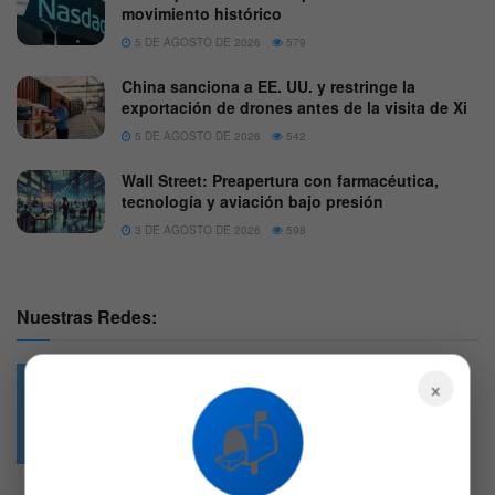
movimiento histórico
5 DE AGOSTO DE 2026
579
China sanciona a EE. UU. y restringe la
exportación de drones antes de la visita de Xi
5 DE AGOSTO DE 2026
542
Wall Street: Preapertura con farmacéutica,
tecnología y aviación bajo presión
3 DE AGOSTO DE 2026
598
Nuestras Redes:
×
📬
49.6k
4.7k
Followers
Followers