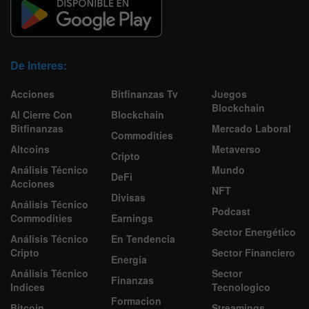
De Interes:
Acciones
Bitfinanzas Tv
Juegos
Blockchain
Al Cierre Con
Blockchain
Bitfinanzas
Mercado Laboral
Commodities
Altcoins
Metaverso
Cripto
Análisis Técnico
Mundo
DeFi
Acciones
NFT
Divisas
Análisis Técnico
Podcast
Commodities
Earnings
Sector Energético
Análisis Técnico
En Tendencia
Cripto
Sector Financiero
Energía
Análisis Técnico
Sector
Finanzas
Indices
Tecnologico
Formacion
Bitcoin
Streamings