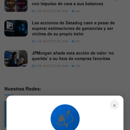
con impulso de cara a sus balances
2 DE AGOSTO DE 2026
684
Las acciones de Datadog caen a pesar de
superar estimaciones de ganancias y ser
víctima de su propio éxito
6 DE AGOSTO DE 2026
567
JPMorgan añade esta acción de valor ‘no
querida’ a su lista de compras favoritas
8 DE AGOSTO DE 2026
599
Nuestras Redes:
×
📬
49.6k
4.7k
Followers
Followers