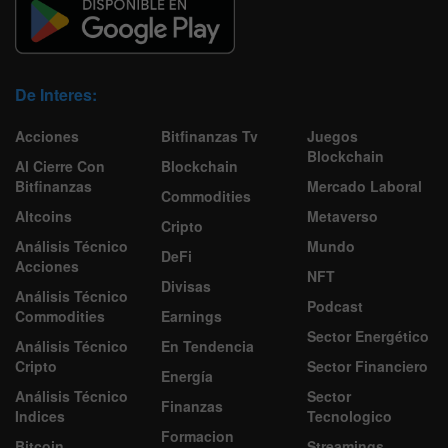
De Interes:
Acciones
Bitfinanzas Tv
Juegos
Blockchain
Al Cierre Con
Blockchain
Bitfinanzas
Mercado Laboral
Commodities
Altcoins
Metaverso
Cripto
Análisis Técnico
Mundo
DeFi
Acciones
NFT
Divisas
Análisis Técnico
Podcast
Commodities
Earnings
Sector Energético
Análisis Técnico
En Tendencia
Cripto
Sector Financiero
Energía
Análisis Técnico
Sector
Finanzas
Indices
Tecnologico
Formacion
Bitcoin
Streamings