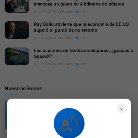
amenaza un gasto de 4 billones de dólares
4 DE AGOSTO DE 2026
545
Ray Dalio advierte que la economía de EE.UU.
superó el punto de no retorno
1 DE AGOSTO DE 2026
686
Las acciones de Nvidia se disparan, ¿gracias a
SpaceX?
5 DE AGOSTO DE 2026
643
Nuestras Redes:
×
📬
49.6k
4.7k
Followers
Followers