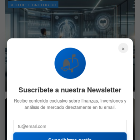
SECTOR TECNOLOGICO
×
📬
La IA generativa está transformando la atención
médica
16 DE MARZO DE 2024
741
Suscríbete a nuestra Newsletter
Recibe contenido exclusivo sobre finanzas, inversiones y
BITCOIN
análisis de mercado directamente en tu email.