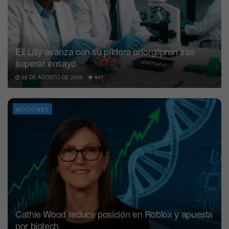
Eli Lilly avanza con su píldora orforglipron tras
superar ensayo
26 DE AGOSTO DE 2025
941
ACCIONES
Cathie Wood reduce posición en Roblox y apuesta
por biotech