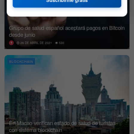
Suscribirme gratis
Grupo de salud español aceptará pagos en Bitcoin
desde junio
26 DE ABRIL DE 2021
530
BLOCKCHAIN
En Macao verifican estado de salud de turistas
con sistema blockchain