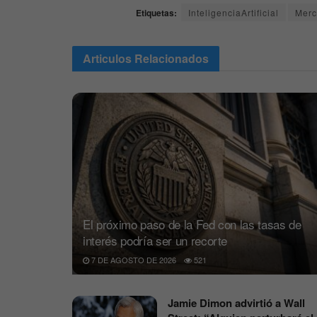
Etiquetas:
InteligenciaArtificial
Merc
Articulos
Relacionados
El próximo paso de la Fed con las tasas de
interés podría ser un recorte
7 DE AGOSTO DE 2026
521
Jamie Dimon advirtió a Wall