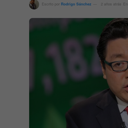
Escrito por
Rodrigo Sánchez
2 años atrás
En