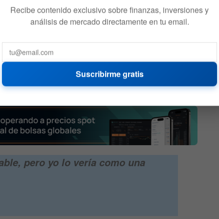
Recibe contenido exclusivo sobre finanzas, inversiones y
análisis de mercado directamente en tu email.
ware
Los futuros perpetuos son
.
los nuevos derivados de
riesgo que podrían
amplificar colapsos
Suscribirme gratis
bursátiles
545
6 DE AGOSTO DE 2026
555
able, pero yo lo vería como una