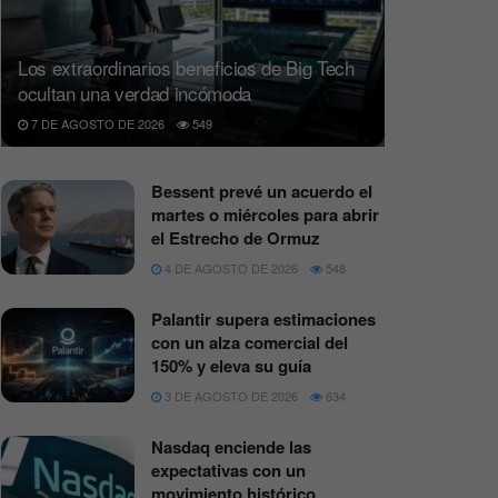
Los extraordinarios beneficios de Big Tech
ocultan una verdad incómoda
7 DE AGOSTO DE 2026
549
Bessent prevé un acuerdo el
martes o miércoles para abrir
el Estrecho de Ormuz
4 DE AGOSTO DE 2026
548
Palantir supera estimaciones
con un alza comercial del
150% y eleva su guía
3 DE AGOSTO DE 2026
634
Nasdaq enciende las
expectativas con un
movimiento histórico