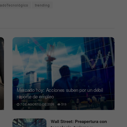
adoTecnológico
trending
Mercado hoy: Acciones suben por un débil
reporte de empleo
7 DE AGOSTO DE 2026
519
Wall Street: Preapertura con