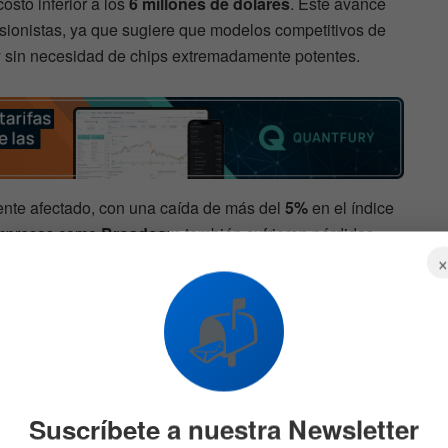
osto inferior a los
6 millones de dólares
. Este avance
sionistas, ya que sugiere que modelos competitivos de
 y sin necesidad de chips extremadamente potentes.
mente afectado, con una caída de más del
5%
en el índice
 empresas como
Broadcom
también sufrieron pérdidas
📬
 Tom Lee
rcado fue exagerada. En una entrevista con
CNBC
, Lee
e marzo de 2020, que posteriormente se convirtió en una
stas.
Suscríbete a nuestra Newsletter