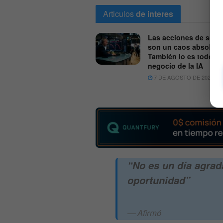
Articulos
de interes
Las acciones de soft
son un caos absoluto
También lo es todo el
negocio de la IA
7 DE AGOSTO DE 2026
“
No es un día agrad
oportunidad
”
Afirmó