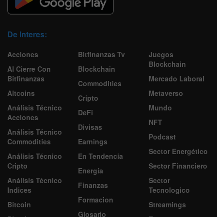
De Interes:
Acciones
Bitfinanzas Tv
Juegos
Blockchain
Al Cierre Con
Blockchain
Bitfinanzas
Mercado Laboral
Commodities
Altcoins
Metaverso
Cripto
Análisis Técnico
Mundo
DeFi
Acciones
NFT
Divisas
Análisis Técnico
Podcast
Commodities
Earnings
Sector Energético
Análisis Técnico
En Tendencia
Cripto
Sector Financiero
Energía
Análisis Técnico
Sector
Finanzas
Indices
Tecnologico
Formacion
Bitcoin
Streamings
Glosario