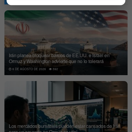
Irán planea bloquear barcos de EE.UU. e Israel en
Ormuz y Washington advierte que no lo tolerará
6 DE AGOSTO DE 2026
592
Los mercados bursátiles pueden estar cansados de Irán
pero un acuerdo en Ormuz es vital