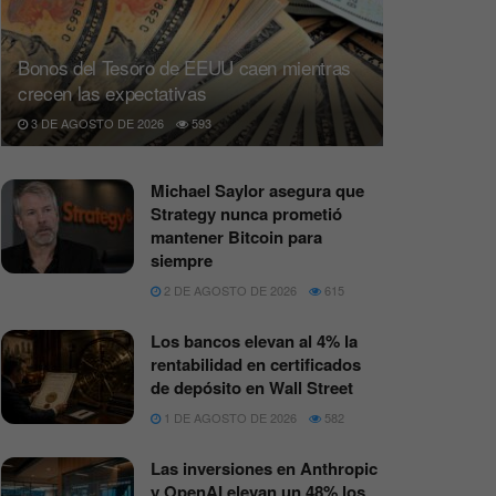
Bonos del Tesoro de EEUU caen mientras
crecen las expectativas
3 DE AGOSTO DE 2026
593
Michael Saylor asegura que
Strategy nunca prometió
mantener Bitcoin para
siempre
2 DE AGOSTO DE 2026
615
Los bancos elevan al 4% la
rentabilidad en certificados
de depósito en Wall Street
1 DE AGOSTO DE 2026
582
Las inversiones en Anthropic
y OpenAI elevan un 48% los