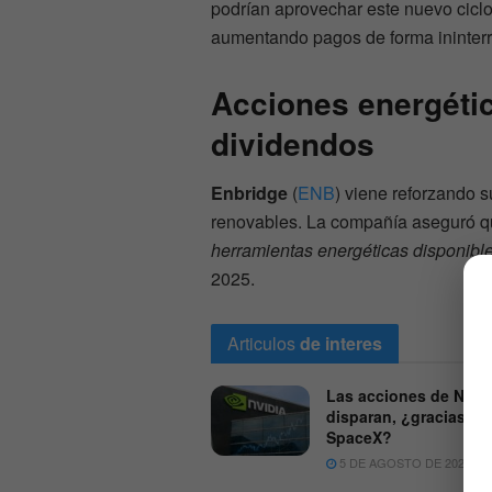
podrían aprovechar este nuevo cicl
aumentando pagos de forma ininter
Acciones energétic
dividendos
Enbridge
(
ENB
) viene reforzando 
renovables. La compañía aseguró que
herramientas energéticas disponibl
2025.
Articulos
de interes
Las acciones de Nvidi
disparan, ¿gracias a
SpaceX?
5 DE AGOSTO DE 2026