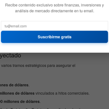
Recibe contenido exclusivo sobre finanzas, inversiones y
análisis de mercado directamente en tu email.
Suscribirme gratis
nversión y metas comerciales
nyectado
 varios tramos estratégicos para asegurar el
lones de dólares
.
millones de dólares
vinculados a hitos comerciales.
0 millones de dólares
.