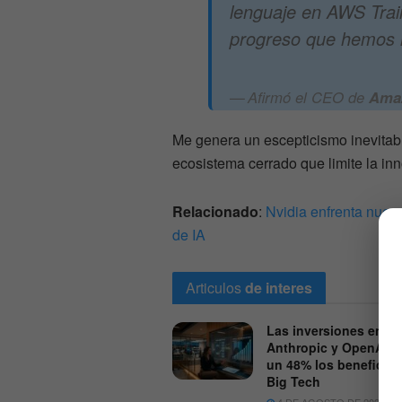
lenguaje en AWS Train
progreso que hemos l
Afirmó el CEO de
Ama
Me genera un escepticismo inevita
ecosistema cerrado que limite la in
Relacionado
:
Nvidia enfrenta nueva
de IA
Articulos
de interes
Las inversiones en
Anthropic y OpenAI e
un 48% los beneficios
Big Tech
4 DE AGOSTO DE 2026