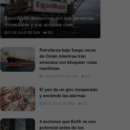
ExxonMobil decepciona con sus ganancias
trimestrales y sus acciones caen
31 DE JULIO DE 2026
553
Petroleros bajo fuego cerca
de Omán mientras Irán
amenaza con bloquear rutas
marítimas
1 DE AGOSTO DE 2026
672
El yen da un giro inesperado
y enciende las alarmas
30 DE JULIO DE 2026
720
4 acciones que BofA ve con
potencial antes de los