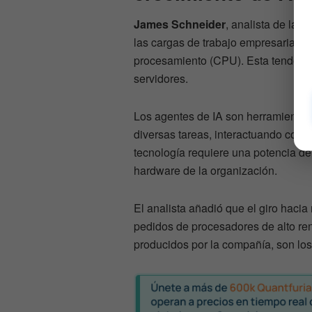
James Schneider
, analista de la e
las cargas de trabajo empresariales
procesamiento (CPU). Esta tendencia
servidores.
Los agentes de IA son herramienta
diversas tareas, interactuando con 
tecnología requiere una potencia de
hardware de la organización.
El analista añadió que el giro haci
pedidos de procesadores de alto ren
producidos por la compañía, son lo