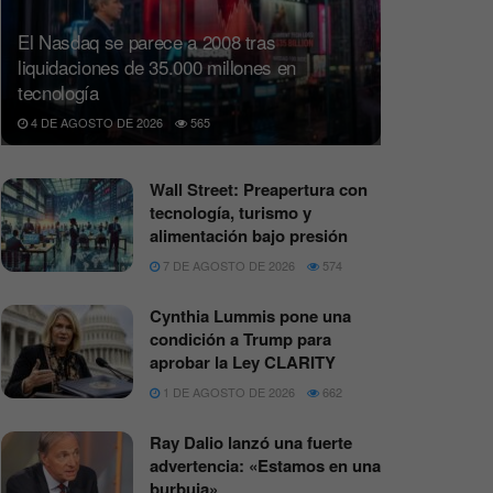
El Nasdaq se parece a 2008 tras
liquidaciones de 35.000 millones en
tecnología
4 DE AGOSTO DE 2026
565
Wall Street: Preapertura con
tecnología, turismo y
alimentación bajo presión
7 DE AGOSTO DE 2026
574
Cynthia Lummis pone una
condición a Trump para
aprobar la Ley CLARITY
1 DE AGOSTO DE 2026
662
Ray Dalio lanzó una fuerte
advertencia: «Estamos en una
burbuja»