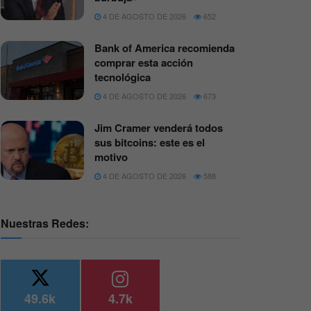
4 DE AGOSTO DE 2026
652
Bank of America recomienda
comprar esta acción
tecnológica
4 DE AGOSTO DE 2026
673
Jim Cramer venderá todos
sus bitcoins: este es el
motivo
4 DE AGOSTO DE 2026
588
Nuestras Redes:
49.6k
4.7k