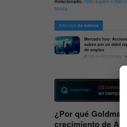
Relacionado
:
AMD supera a Wall Str
Nvidia
Articulos
de interes
Mercado hoy: Accion
suben por un débil re
de empleo
7 DE AGOSTO DE 2026
¿Por qué Goldman 
crecimiento de
AM