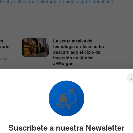
eet y activa una estrategia de precios para desafiar a
es
La venta masiva de
porte
tecnología en Asia no ha
descarrilado el ciclo de
inversión en IA dice
544
JPMorgan
7 DE AGOSTO DE 2026
546
📬
Sachs apuesta por el
Suscríbete a nuestra Newsletter
D
?