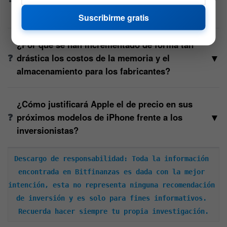
bursátil?
Suscribirme gratis
¿Por qué se han incrementado de forma tan
▼
drástica los costos de la memoria y el
almacenamiento para los fabricantes?
¿Cómo justificará Apple el de precio en sus
▼
próximos modelos de iPhone frente a los
inversionistas?
Descargo de responsabilidad: Toda la información 
encontrada en Bitfinanzas es dada con la mejor 
intención, esta no representa ninguna recomendación 
de inversión y es solo para fines informativos. 
Recuerda hacer siempre tu propia investigación.