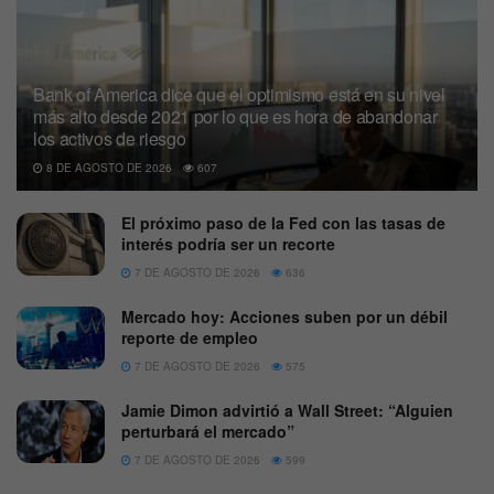
Bank of America dice que el optimismo está en su nivel
más alto desde 2021 por lo que es hora de abandonar
los activos de riesgo
8 DE AGOSTO DE 2026
607
El próximo paso de la Fed con las tasas de
interés podría ser un recorte
7 DE AGOSTO DE 2026
636
Mercado hoy: Acciones suben por un débil
reporte de empleo
7 DE AGOSTO DE 2026
575
Jamie Dimon advirtió a Wall Street: “Alguien
perturbará el mercado”
7 DE AGOSTO DE 2026
599