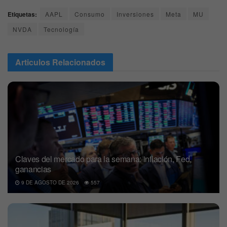
Etiquetas:
AAPL
Consumo
Inversiones
Meta
MU
NVDA
Tecnología
Articulos
Relacionados
Claves del mercado para la semana: inflación, Fed,
ganancias
9 DE AGOSTO DE 2026
557