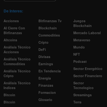
De Interes:
Acciones
Bitfinanzas Tv
Juegos
Blockchain
Al Cierre Con
Blockchain
Bitfinanzas
Mercado Laboral
Commodities
Altcoins
Metaverso
Cripto
Análisis Técnico
Mundo
DeFi
Acciones
NFT
Divisas
Análisis Técnico
Podcast
Commodities
Earnings
Sector Energético
Análisis Técnico
En Tendencia
Cripto
Sector Financiero
Energía
Análisis Técnico
Sector
Finanzas
Indices
Tecnologico
Formacion
Bitcoin
Streamings
Glosario
Bitcoin
Terra