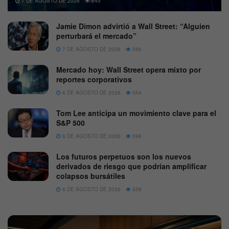
7 DE AGOSTO DE 2026
545
Jamie Dimon advirtió a Wall Street: “Alguien
perturbará el mercado”
7 DE AGOSTO DE 2026
566
Mercado hoy: Wall Street opera mixto por
reportes corporativos
6 DE AGOSTO DE 2026
554
Tom Lee anticipa un movimiento clave para el
S&P 500
6 DE AGOSTO DE 2026
598
Los futuros perpetuos son los nuevos
derivados de riesgo que podrían amplificar
colapsos bursátiles
6 DE AGOSTO DE 2026
558