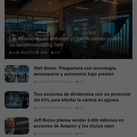
Las inversiones en Anthropic y OpenAI elevan un 48%
los beneficios de Big Tech
4 DE AGOSTO DE 2026
574
Wall Street: Preapertura con tecnología,
aeroespacio y automotriz bajo presión
5 DE AGOSTO DE 2026
579
Tres acciones de dividendos con un potencial
del 63% para blindar la cartera en agosto
5 DE AGOSTO DE 2026
612
Jeff Bezos planea vender 4.000 millones en
acciones de Amazon y los títulos caen
4 DE AGOSTO DE 2026
578