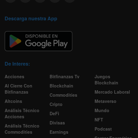
Descarga nuestra App
De Interes:
Acciones
Bitfinanzas Tv
Juegos
Blockchain
Al Cierre Con
Blockchain
Bitfinanzas
Mercado Laboral
Commodities
Altcoins
Metaverso
Cripto
Análisis Técnico
Mundo
DeFi
Acciones
NFT
Divisas
Análisis Técnico
Podcast
Commodities
Earnings
Sector Energético