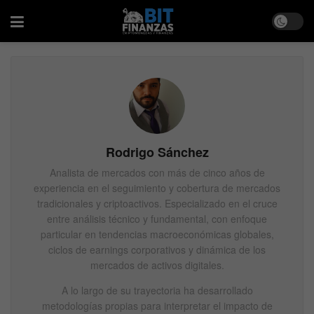
Rodrigo Sánchez
Analista de mercados con más de cinco años de
experiencia en el seguimiento y cobertura de mercados
tradicionales y criptoactivos. Especializado en el cruce
entre análisis técnico y fundamental, con enfoque
particular en tendencias macroeconómicas globales,
ciclos de earnings corporativos y dinámica de los
mercados de activos digitales.
A lo largo de su trayectoria ha desarrollado
metodologías propias para interpretar el impacto de