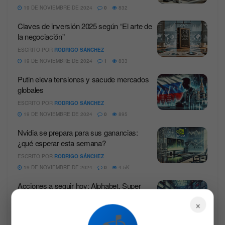
19 DE NOVIEMBRE DE 2024
0
832
Claves de inversión 2025 según “El arte de
la negociación”
ESCRITO POR
RODRIGO SÁNCHEZ
19 DE NOVIEMBRE DE 2024
1
833
Putin eleva tensiones y sacude mercados
globales
ESCRITO POR
RODRIGO SÁNCHEZ
19 DE NOVIEMBRE DE 2024
0
895
Nvidia se prepara para sus ganancias:
¿qué esperar esta semana?
ESCRITO POR
RODRIGO SÁNCHEZ
19 DE NOVIEMBRE DE 2024
0
4.5K
Acciones a seguir hoy: Alphabet, Super
Micro, Walmart en la mira
×
ESCRITO POR
RODRIGO SÁNCHEZ
19 DE NOVIEMBRE DE 2024
0
1.7K