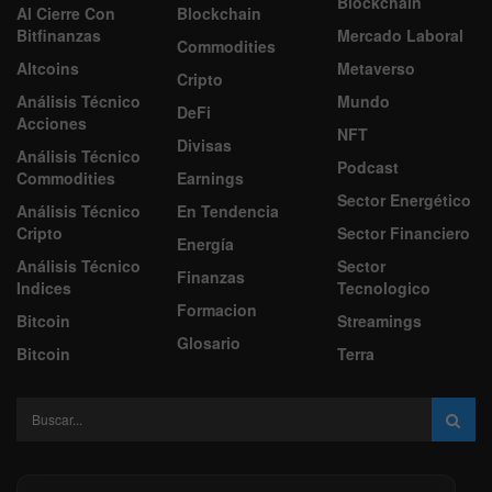
Blockchain
Al Cierre Con
Blockchain
Bitfinanzas
Mercado Laboral
Commodities
Altcoins
Metaverso
Cripto
Análisis Técnico
Mundo
DeFi
Acciones
NFT
Divisas
Análisis Técnico
Podcast
Commodities
Earnings
Sector Energético
Análisis Técnico
En Tendencia
Cripto
Sector Financiero
Energía
Análisis Técnico
Sector
Finanzas
Indices
Tecnologico
Formacion
Bitcoin
Streamings
Glosario
Bitcoin
Terra