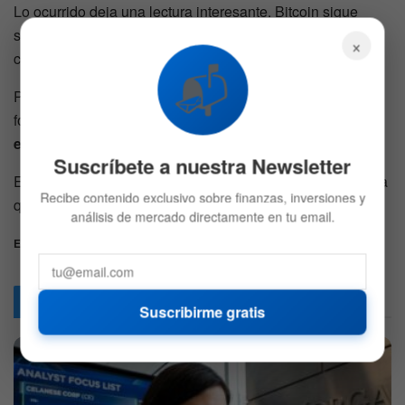
Lo ocurrido deja una lectura interesante. Bitcoin sigue
siendo un activo volátil, incluso para empresas con gran
×
capacidad financiera.
📬
Pero también muestra algo más. Tesla no reaccionó de
forma impulsiva.
No vendió en caída ni ajustó su
estrategia
.
Suscríbete a nuestra Newsletter
En un mercado acostumbrado a movimientos bruscos, esa
Recibe contenido exclusivo sobre finanzas, inversiones y
quietud también comunica.
análisis de mercado directamente en tu email.
Etiquetas:
Acciones
Bitcoin
BTC
Elon Musk
Tesla
Articulos
Relacionados
Suscribirme gratis