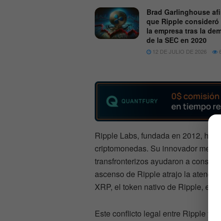
Brad Garlinghouse af
que Ripple consideró 
la empresa tras la d
de la SEC en 2020
12 DE JULIO DE 2026
6
Ripple Labs, fundada en 2012, ha s
criptomonedas. Su innovador mecan
transfronterizos ayudaron a consolid
ascenso de Ripple atrajo la atenció
XRP, el token nativo de Ripple, es u
Este conflicto legal entre Ripple y