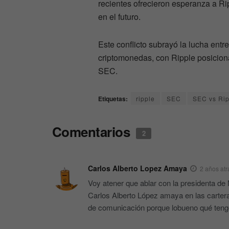
recientes ofrecieron esperanza a Rip
en el futuro.
Este conflicto subrayó la lucha entr
criptomonedas, con Ripple posicion
SEC.
Etiquetas:
ripple
SEC
SEC vs Rip
Comentarios
2
Carlos Alberto Lopez Amaya
2 años atr
Voy atener que ablar con la presidenta d
Carlos Alberto López amaya en las carte
de comunicación porque lobueno qué teng