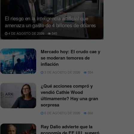
El riesgo en la inteligencia artificial que
amenaza un gasto de 4 billones de dólares
4 DE AGOSTO DE 2026
545
Mercado hoy: El crudo cae y
se moderan temores de
inflación
3 DE AGOSTO DE 2026
554
¿Qué acciones compró y
vendió Cathie Wood
últimamente? Hay una gran
sorpresa
6 DE AGOSTO DE 2026
668
Ray Dalio advierte que la
economía de EE.UU. superó