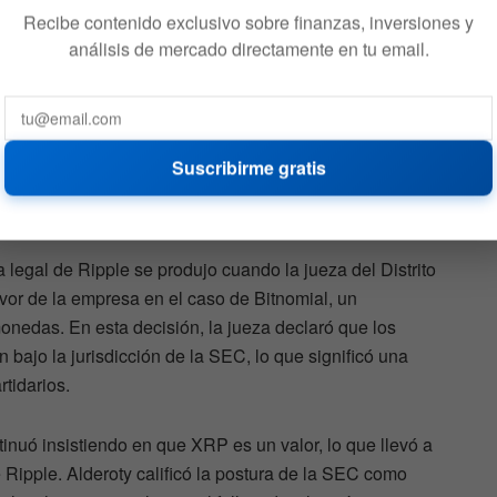
 disputado constantemente la clasificación de XRP como
Recibe contenido exclusivo sobre finanzas, inversiones y
análisis de mercado directamente en tu email.
mial
Suscribirme gratis
 legal de Ripple se produjo cuando la jueza del Distrito
avor de la empresa en el caso de Bitnomial, un
onedas. En esta decisión, la jueza declaró que los
 bajo la jurisdicción de la SEC, lo que significó una
rtidarios.
tinuó insistiendo en que XRP es un valor, lo que llevó a
de Ripple. Alderoty calificó la postura de la SEC como