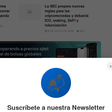
irma
La SEC prepara nuevas
cerrar
reglas para las
emanda
criptomonedas y debatirá
ICO, staking, DeFi y
tokenización
01
8 DE JULIO DE 2026
632
ido una compañía destacada en la industria de las
📬
ismo de consenso y su enfoque en los pagos
ar su posición en el sector. Sin embargo, el rápido
n de la SEC, que inició una investigación alegando que
n valor.
Suscríbete a nuestra Newsletter
 la SEC ha persistido durante años. La SEC ha mantenido