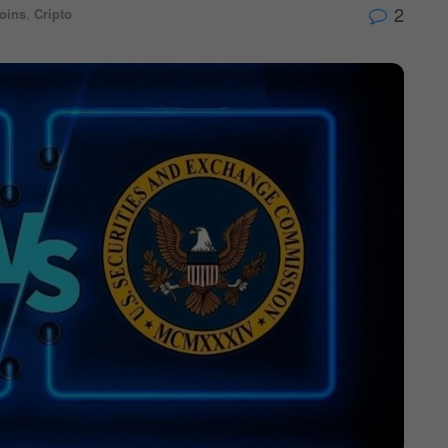
2
coins
,
Cripto