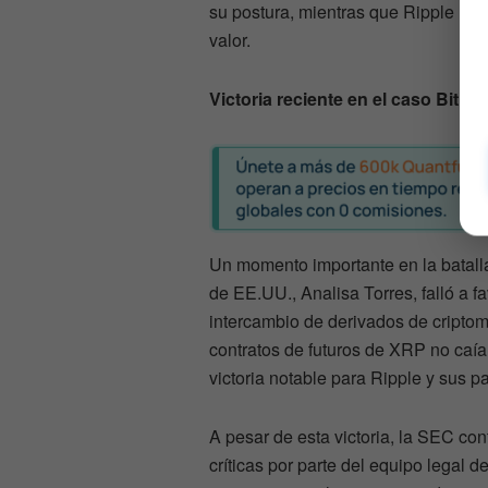
su postura, mientras que Ripple ha
valor.
Victoria reciente en el caso Bitno
Un momento importante en la batalla
de EE.UU., Analisa Torres, falló a f
intercambio de derivados de criptom
contratos de futuros de XRP no caían
victoria notable para Ripple y sus pa
A pesar de esta victoria, la SEC con
críticas por parte del equipo legal 