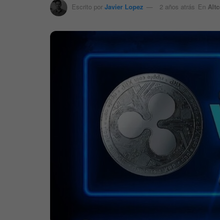
Escrito por
Javier Lopez
2 años atrás
En
Alt