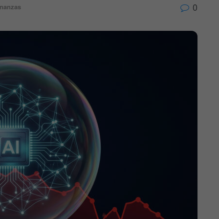
0
inanzas