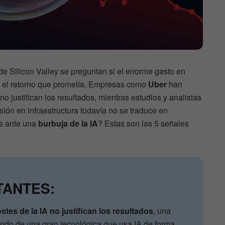
e Silicon Valley se preguntan si el enorme gasto en
ndo el retorno que prometía. Empresas como
Uber
han
no justifican los resultados, mientras estudios y analistas
ión en infraestructura todavía no se traduce en
os ante una
burbuja de la IA
? Estas son las 5 señales
TANTES:
stes de la IA no justifican los resultados
, una
endo de una gran tecnológica que usa IA de forma