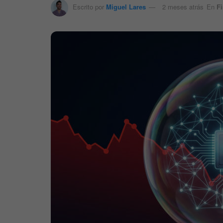
Escrito por
Miguel Lares
2 meses atrás
En
F