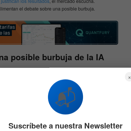
 justifican los resultados
, el mercado escucha.
imentan el debate sobre una posible burbuja.
na posible burbuja de la IA
as admiten que los costes superan
📬
 empresas lo reconocen. Uber ha advertido de que el
se está traduciendo en una mejora proporcional de los
e utiliza IA de forma intensiva pone en duda su
ta difícil de ignorar.
Suscríbete a nuestra Newsletter