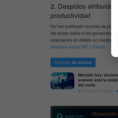
2. Despidos atribuidos
productividad
Se han justificado recortes de plantil
las dudas sobre si las ganancias d
analizamos en detalle en nuestra p
despidos según MIT y Oracle
.
Articulos
de interes
Mercado hoy: Accion
avanzan ante la estab
del crudo
5 DE AGOSTO DE 2026