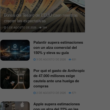
Bonos del Tesoro de EEUU caen mientras
crecen las expectativas
3 DE AGOSTO DE 2026
594
Palantir supera estimaciones
con un alza comercial del
150% y eleva su guía
3 DE AGOSTO DE 2026
631
Por qué el gasto de Anthropic
de 47.000 millones exige
cautela ante una huelga de
compras
2 DE AGOSTO DE 2026
571
Apple supera estimaciones
con un alza del 22% en las