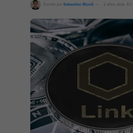
Escrito por
Sebastian Muvdi
2 años atrás
En