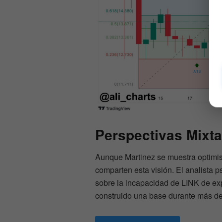
Perspectivas Mixta
Aunque Martinez se muestra optimist
comparten esta visión. El analista
sobre la incapacidad de LINK de exp
construido una base durante más de