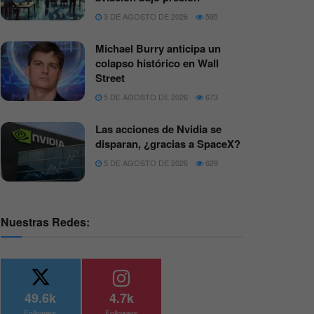
3 DE AGOSTO DE 2026
595
Michael Burry anticipa un
colapso histórico en Wall
Street
5 DE AGOSTO DE 2026
673
Las acciones de Nvidia se
disparan, ¿gracias a SpaceX?
5 DE AGOSTO DE 2026
629
Nuestras Redes:
49.6k
4.7k
Followers
Followers