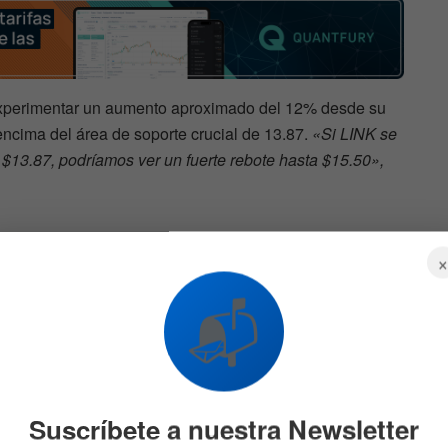
experimentar un aumento aproximado del 12% desde su
 encima del área de soporte crucial de 13.87.
«Si LINK se
$13.87, podríamos ver un fuerte rebote hasta $15.50»,
📬
Suscríbete a nuestra Newsletter