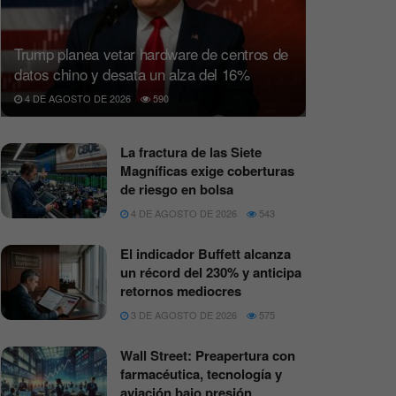
Trump planea vetar hardware de centros de
datos chino y desata un alza del 16%
4 DE AGOSTO DE 2026
590
La fractura de las Siete
Magníficas exige coberturas
de riesgo en bolsa
4 DE AGOSTO DE 2026
543
El indicador Buffett alcanza
un récord del 230% y anticipa
retornos mediocres
3 DE AGOSTO DE 2026
575
Wall Street: Preapertura con
farmacéutica, tecnología y
aviación bajo presión