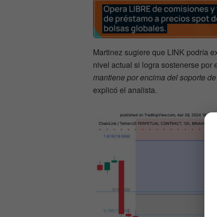
Martinez sugiere que LINK podría 
nivel actual si logra sostenerse por
mantiene por encima del soporte de 
explicó el analista.