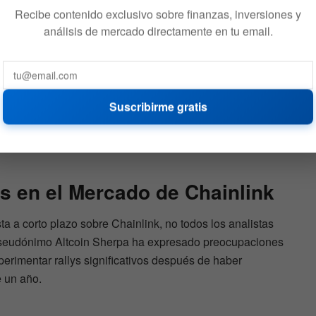
Recibe contenido exclusivo sobre finanzas, inversiones y
análisis de mercado directamente en tu email.
Suscribirme gratis
s en el Mercado de Chainlink
a a corto plazo sobre Chainlink, no todos los analistas
 pseudónimo Altcoin Sherpa ha expresado preocupaciones
erimentar rallys significativos después de haber
 un año.