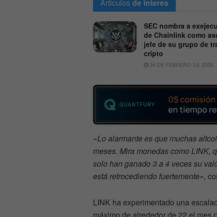
Articulos
de interes
SEC nombra a exejecu
de Chainlink como as
jefe de su grupo de tr
cripto
24 DE FEBRERO DE 2026
«Lo alarmante es que muchas altcoin
meses. Mira monedas como LINK, qu
solo han ganado 3 a 4 veces su val
está retrocediendo fuertemente»,
co
LINK ha experimentado una escalad
máximo de alrededor de 22 el mes 