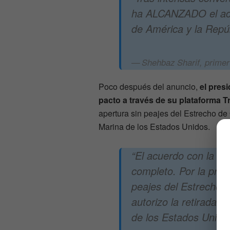
ha ALCANZADO el acu
de América y la Repúb
Shehbaz Sharif, primer
Poco después del anuncio,
el pres
pacto a través de su plataforma T
apertura sin peajes del Estrecho de
Marina de los Estados Unidos.
“El acuerdo con la Re
completo. Por la pres
peajes del Estrecho 
autorizo la retirada 
de los Estados Unido