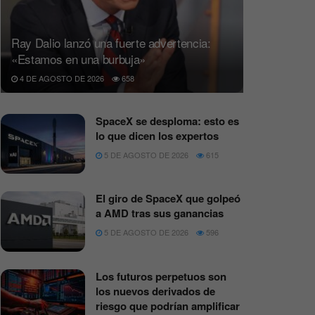
Ray Dalio lanzó una fuerte advertencia:
«Estamos en una burbuja»
4 DE AGOSTO DE 2026
658
SpaceX se desploma: esto es
lo que dicen los expertos
5 DE AGOSTO DE 2026
615
El giro de SpaceX que golpeó
a AMD tras sus ganancias
5 DE AGOSTO DE 2026
596
Los futuros perpetuos son
los nuevos derivados de
riesgo que podrían amplificar