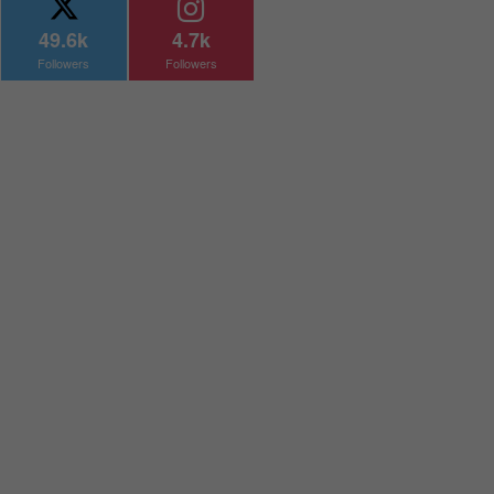
49.6k
4.7k
Followers
Followers