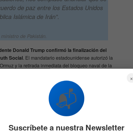
erdo de paz entre los Estados Unidos
lica Islámica de Irán”.
 ministro de Pakistán.
idente Donald Trump confirmó la finalización del
ruth Social
. El mandatario estadounidense autorizó la
 Ormuz y la retirada inmediata del bloqueo naval de la
pública Islámica de Irán está ahora
📬
ente, autorizo plenamente la apertura sin
de Ormuz y, de forma simultánea,
inmediata del bloqueo naval de la Marina
s”.
Suscríbete a nuestra Newsletter