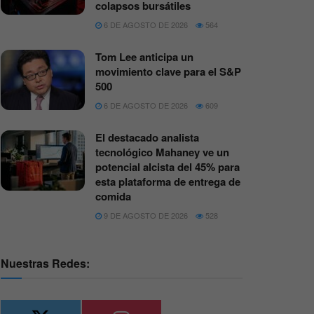
colapsos bursátiles
6 DE AGOSTO DE 2026
564
Tom Lee anticipa un
movimiento clave para el S&P
500
6 DE AGOSTO DE 2026
609
El destacado analista
tecnológico Mahaney ve un
potencial alcista del 45% para
esta plataforma de entrega de
comida
9 DE AGOSTO DE 2026
528
Nuestras Redes: