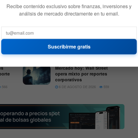
Recibe contenido exclusivo sobre finanzas, inversiones y
análisis de mercado directamente en tu email.
 ve probable el acuerdo de paz pero aclara que no es
Suscribirme gratis
es
Mercado hoy: Wall Street
porte
opera mixto por reportes
corporativos
566
6 DE AGOSTO DE 2026
559