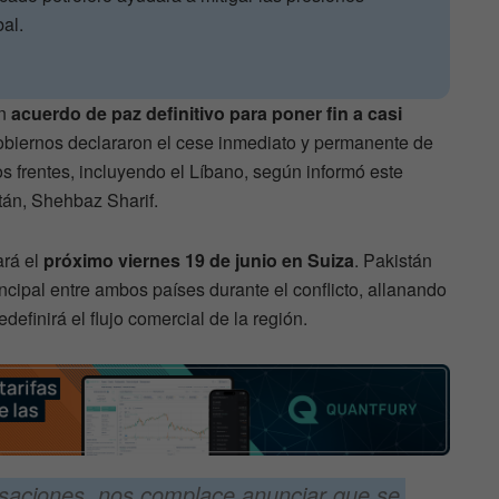
bal.
un
acuerdo de paz definitivo para poner fin a casi
biernos declararon el cese inmediato y permanente de
os frentes, incluyendo el Líbano, según informó este
tán, Shehbaz Sharif.
ará el
próximo viernes 19 de junio en Suiza
. Pakistán
cipal entre ambos países durante el conflicto, allanando
efinirá el flujo comercial de la región.
rsaciones, nos complace anunciar que se