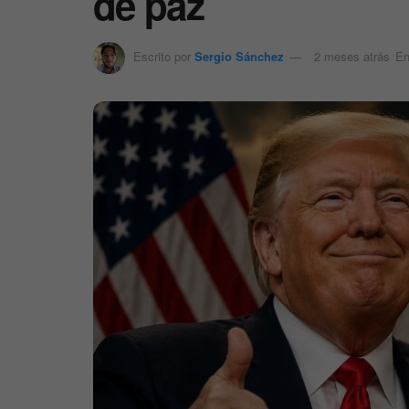
de paz
Escrito por
Sergio Sánchez
2 meses atrás
E