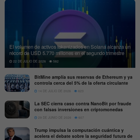
El volumen de activos tokenizados en Solana alcanza un
récord de USD 5.770 millones en el segundo trimestre
22 DE JULIO DE 2026
582
BitMine amplía sus reservas de Ethereum y ya
controla cerca del 5% de la oferta circulante
14 DE JULIO DE 2026
623
La SEC cierra caso contra NanoBit por fraude
con falsas inversiones en criptomonedas
29 DE JUNIO DE 2026
607
Trump impulsa la computación cuántica y
acelera el debate sobre la seguridad futura de