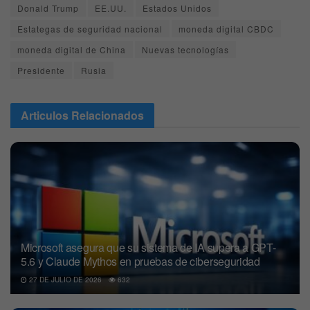
Donald Trump
EE.UU.
Estados Unidos
Estategas de seguridad nacional
moneda digital CBDC
moneda digital de China
Nuevas tecnologías
Presidente
Rusia
Articulos
Relacionados
Microsoft asegura que su sistema de IA supera a GPT-
5.6 y Claude Mythos en pruebas de ciberseguridad
27 DE JULIO DE 2026
632