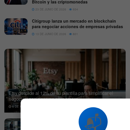
Bitcoin y las criptomonedas
23 DE JUNIO DE 2026
934
Citigroup lanza un mercado en blockchain
para negociar acciones de empresas privadas
13 DE JUNIO DE 2026
801
Etsy despide al 12% de su plantilla para simplificar el
negocio y posicionarse para crecer
6 DE AGOSTO DE 2026
537
📬
Los extraordinarios beneficios de Big Tech
ocultan una verdad incómoda