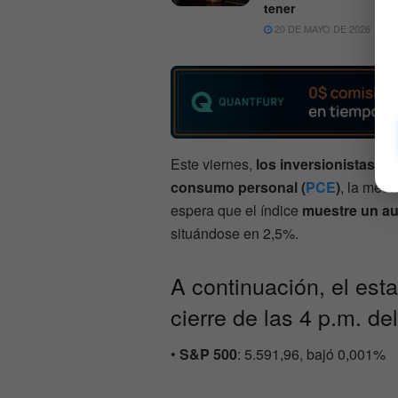
tener
20 DE MAYO DE 2026
7
Este viernes,
los inversionistas rec
consumo personal (
PCE
)
, la medi
espera que el índice
muestre un au
situándose en 2,5%.
A continuación, el est
cierre de las 4 p.m. de
•
S&P 500
: 5.591,96, bajó 0,001%