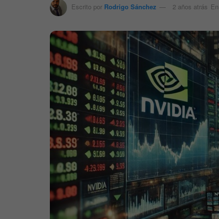
Escrito por
Rodrigo Sánchez
2 años atrás
En