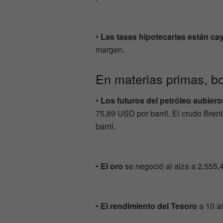
•
Las tasas hipotecarias están c
margen.
En materias primas, b
•
Los futuros del petróleo subier
75,89 USD por barril. El crudo Brent
barril.
•
El oro
se negoció al alza a 2.555,
•
El rendimiento del Tesoro
a 10 a