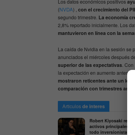
Los datos económicos positivos
ayu
(
NVDA
) ,
con el crecimiento del P
segundo trimestre.
La economía cr
2,8% reportado inicialmente. Los da
mantuvieron en línea con la sema
La caída de Nvidia en la sesión se 
anunciados el miércoles después de
superior de las expectativas
. Con
la expectación en aumento antes de
mostraron reticentes ante un lev
comparación con trimestres anter
Articulos
de interes
Robert Kiyosaki revela
activos principales q
todo inversionista de