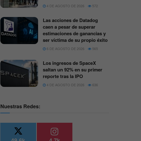
4 DE AGOSTO DE 2026
572
Las acciones de Datadog
caen a pesar de superar
estimaciones de ganancias y
ser víctima de su propio éxito
6 DE AGOSTO DE 2026
565
Los ingresos de SpaceX
saltan un 92% en su primer
reporte tras la IPO
4 DE AGOSTO DE 2026
636
Nuestras Redes:
49.6k
4.7k