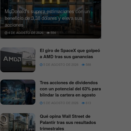
McDonald’s supera estimaciones con un
beneficio de 3,38 dólares y eleva sus
acciones
4 DE AGOSTO DE 2026
554
El giro de SpaceX que golpeó
a AMD tras sus ganancias
5 DE AGOSTO DE 2026
588
Tres acciones de dividendos
con un potencial del 63% para
blindar la cartera en agosto
5 DE AGOSTO DE 2026
613
Qué opina Wall Street de
Palantir tras sus resultados
trimestrales