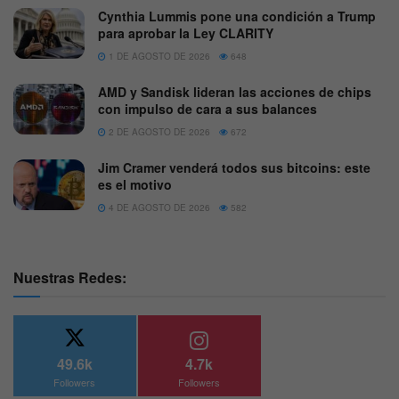
Cynthia Lummis pone una condición a Trump
para aprobar la Ley CLARITY
1 DE AGOSTO DE 2026
648
AMD y Sandisk lideran las acciones de chips
con impulso de cara a sus balances
2 DE AGOSTO DE 2026
672
Jim Cramer venderá todos sus bitcoins: este
es el motivo
4 DE AGOSTO DE 2026
582
Nuestras Redes:
49.6k
4.7k
Followers
Followers