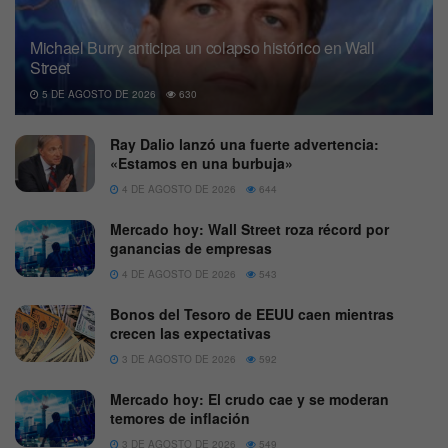
Michael Burry anticipa un colapso histórico en Wall
Street
5 DE AGOSTO DE 2026
630
Ray Dalio lanzó una fuerte advertencia:
«Estamos en una burbuja»
4 DE AGOSTO DE 2026
644
Mercado hoy: Wall Street roza récord por
ganancias de empresas
4 DE AGOSTO DE 2026
543
Bonos del Tesoro de EEUU caen mientras
crecen las expectativas
3 DE AGOSTO DE 2026
592
Mercado hoy: El crudo cae y se moderan
temores de inflación
3 DE AGOSTO DE 2026
549