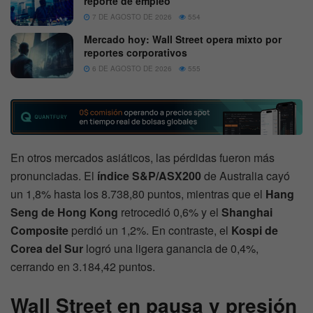
reporte de empleo
7 DE AGOSTO DE 2026
554
Mercado hoy: Wall Street opera mixto por
reportes corporativos
6 DE AGOSTO DE 2026
555
En otros mercados asiáticos, las pérdidas fueron más
pronunciadas. El
índice S&P/ASX200
de Australia cayó
un 1,8% hasta los 8.738,80 puntos, mientras que el
Hang
Seng de Hong Kong
retrocedió 0,6% y el
Shanghai
Composite
perdió un 1,2%. En contraste, el
Kospi de
Corea del Sur
logró una ligera ganancia de 0,4%,
cerrando en 3.184,42 puntos.
Wall Street en pausa y presión