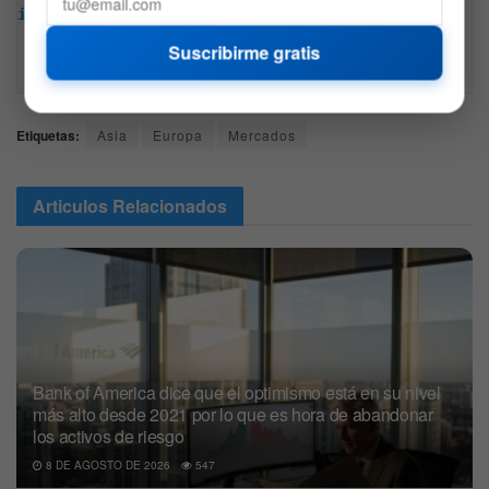
intención, esta no representa ninguna recomendación 
de inversión y es solo para fines informativos. 
Suscribirme gratis
Recuerda hacer siempre tu propia investigación.
Etiquetas:
Asia
Europa
Mercados
Articulos
Relacionados
Bank of America dice que el optimismo está en su nivel
más alto desde 2021 por lo que es hora de abandonar
los activos de riesgo
8 DE AGOSTO DE 2026
547