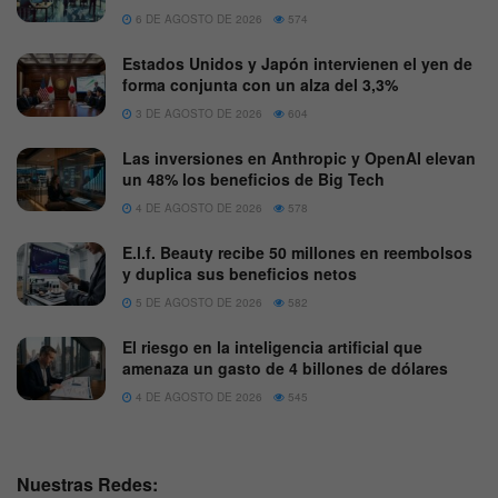
6 DE AGOSTO DE 2026
574
Estados Unidos y Japón intervienen el yen de
forma conjunta con un alza del 3,3%
3 DE AGOSTO DE 2026
604
Las inversiones en Anthropic y OpenAI elevan
un 48% los beneficios de Big Tech
4 DE AGOSTO DE 2026
578
E.l.f. Beauty recibe 50 millones en reembolsos
y duplica sus beneficios netos
5 DE AGOSTO DE 2026
582
El riesgo en la inteligencia artificial que
amenaza un gasto de 4 billones de dólares
4 DE AGOSTO DE 2026
545
Nuestras Redes: