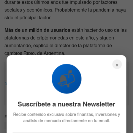
durante estos últimos años fue impulsado por factores
sociales y económicos. Probablemente la pandemia haya
sido el principal factor.
Más de un millón de usuarios
están haciendo uso de las
plataformas de criptomonedas en este año, y siguen
aumentando, explicó el director de la plataforma de
cambios Ripio, de Argentina.
×
Descargo de responsabilidad: Toda la información 
📬
encontrada en Bitfinanzas es dada con la mejor 
intención, esta no representa ninguna recomendación 
de inversión y es solo para fines informativos. 
Recuerda hacer siempre tu propia investigación.
Suscríbete a nuestra Newsletter
Recibe contenido exclusivo sobre finanzas, inversiones y
Etiquetas:
Bitcoin
Criptomonedas
análisis de mercado directamente en tu email.
mercado de criptomonedas
MercadoLibre
trending