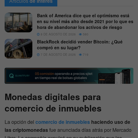
Articulos
de interes
Bank of America dice que el optimismo está
en su nivel más alto desde 2021 por lo que es
hora de abandonar los activos de riesgo
8 DE AGOSTO DE 2026
580
BlackRock decidió vender Bitcoin: ¿Qué
compró en su lugar?
7 DE AGOSTO DE 2026
719
Monedas digitales para
comercio de inmuebles
La opción del
comercio de inmuebles
haciendo uso de
las criptomonedas
fue anunciada días atrás por Mercado
Libre. La compañía expulsó en su publicación que las