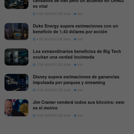
cansados de Irán pero un acuerdo en Ormuz
es vital
6 DE AGOSTO DE 2026
563
Duke Energy supera estimaciones con un
beneficio de 1,43 dólares por acción
4 DE AGOSTO DE 2026
545
Los extraordinarios beneficios de Big Tech
ocultan una verdad incómoda
7 DE AGOSTO DE 2026
579
Disney supera estimaciones de ganancias
impulsada por parques y streaming
5 DE AGOSTO DE 2026
566
Jim Cramer venderá todos sus bitcoins: este
es el motivo
4 DE AGOSTO DE 2026
592