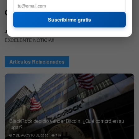
Comentarios
1
Suscribirme gratis
JORGE
5 años atrás
EXCELENTE NOTICIA!!
Articulos
Relacionados
BlackRock decidió vender Bitcoin: ¿Qué compró en su
lugar?
7 DE AGOSTO DE 2026
719