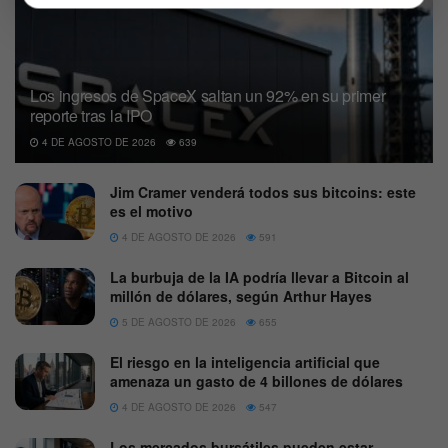
Los ingresos de SpaceX saltan un 92% en su primer
reporte tras la IPO
4 DE AGOSTO DE 2026
639
Jim Cramer venderá todos sus bitcoins: este
es el motivo
4 DE AGOSTO DE 2026
591
La burbuja de la IA podría llevar a Bitcoin al
millón de dólares, según Arthur Hayes
5 DE AGOSTO DE 2026
655
El riesgo en la inteligencia artificial que
amenaza un gasto de 4 billones de dólares
4 DE AGOSTO DE 2026
547
Los mercados bursátiles pueden estar