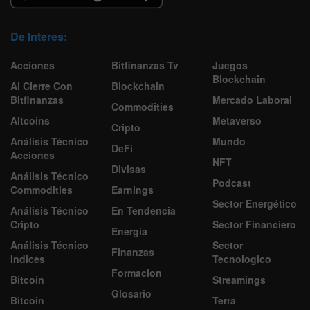
De Interes:
Acciones
Bitfinanzas Tv
Juegos
Blockchain
Al Cierre Con
Blockchain
Bitfinanzas
Mercado Laboral
Commodities
Altcoins
Metaverso
Cripto
Análisis Técnico
Mundo
DeFi
Acciones
NFT
Divisas
Análisis Técnico
Podcast
Commodities
Earnings
Sector Energético
Análisis Técnico
En Tendencia
Cripto
Sector Financiero
Energía
Análisis Técnico
Sector
Finanzas
Indices
Tecnologico
Formacion
Bitcoin
Streamings
Glosario
Bitcoin
Terra