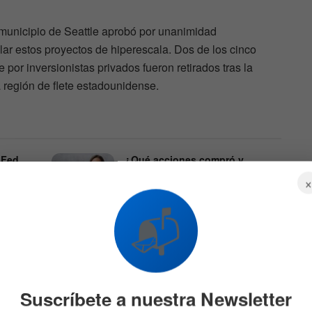
el municipio de Seattle aprobó por unanimidad
lar estos proyectos de hiperescala. Dos de los cinco
 por inversionistas privados fueron retirados tras la
a región de flete estadounidense.
 Fed
¿Qué acciones compró y
és
vendió Cathie Wood
últimamente? Hay una gran
sorpresa
611
📬
6 DE AGOSTO DE 2026
684
Suscríbete a nuestra Newsletter