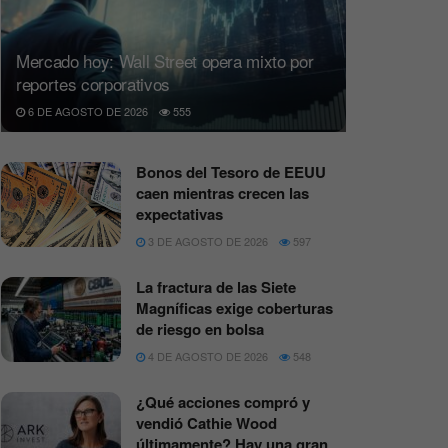
Mercado hoy: Wall Street opera mixto por
reportes corporativos
6 DE AGOSTO DE 2026
555
Bonos del Tesoro de EEUU
caen mientras crecen las
expectativas
3 DE AGOSTO DE 2026
597
La fractura de las Siete
Magníficas exige coberturas
de riesgo en bolsa
4 DE AGOSTO DE 2026
548
¿Qué acciones compró y
vendió Cathie Wood
últimamente? Hay una gran