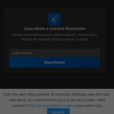
📬
Suscríbete a nuestra Newsletter
Recibe contenido exclusivo sobre finanzas, inversiones y
análisis de mercado directamente en tu email.
Suscribirme
Acerca de nosotros
Politica Editorial
Nuestro Equipo
Este sitio web utiliza cookies. Al continuar utilizando este sitio web,
Contactanos
Anunciate
está dando su consentimiento para el uso de cookies. Visite
nuestra
Política de privacidad y cookies
para saber más.
© 2022-2026
BitFinanzas
- Hecho por
Team DM. 😎
Acepto