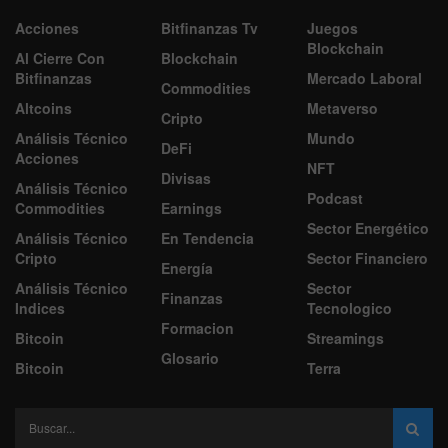
Acciones
Bitfinanzas Tv
Juegos
Blockchain
Al Cierre Con
Blockchain
Bitfinanzas
Mercado Laboral
Commodities
Altcoins
Metaverso
Cripto
Análisis Técnico
Mundo
DeFi
Acciones
NFT
Divisas
Análisis Técnico
Podcast
Commodities
Earnings
Sector Energético
Análisis Técnico
En Tendencia
Cripto
Sector Financiero
Energía
Análisis Técnico
Sector
Finanzas
Indices
Tecnologico
Formacion
Bitcoin
Streamings
Glosario
Bitcoin
Terra