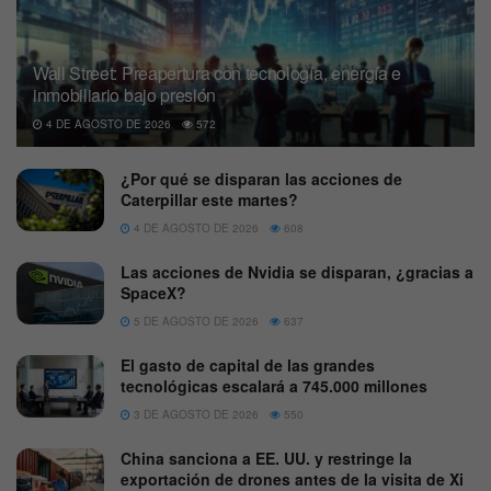
Wall Street: Preapertura con tecnología, energía e
inmobiliario bajo presión
4 DE AGOSTO DE 2026
572
¿Por qué se disparan las acciones de
Caterpillar este martes?
4 DE AGOSTO DE 2026
608
Las acciones de Nvidia se disparan, ¿gracias a
SpaceX?
5 DE AGOSTO DE 2026
637
El gasto de capital de las grandes
tecnológicas escalará a 745.000 millones
3 DE AGOSTO DE 2026
550
China sanciona a EE. UU. y restringe la
exportación de drones antes de la visita de Xi