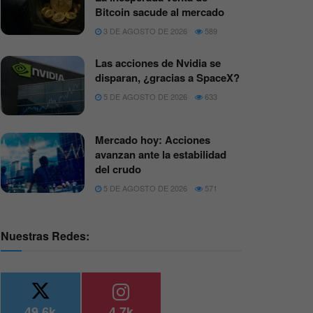
Bitcoin sacude al mercado
3 DE AGOSTO DE 2026
589
Las acciones de Nvidia se
disparan, ¿gracias a SpaceX?
5 DE AGOSTO DE 2026
633
Mercado hoy: Acciones
avanzan ante la estabilidad
del crudo
5 DE AGOSTO DE 2026
571
Nuestras Redes:
49.6k
4.7k