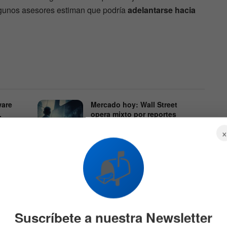
gunos asesores estiman que podría
adelantarse hacia
ware
Mercado hoy: Wall Street
.
opera mixto por reportes
corporativos
6 DE AGOSTO DE 2026
550
531
📬
Suscríbete a nuestra Newsletter
o es nuestro foco, por lo que no