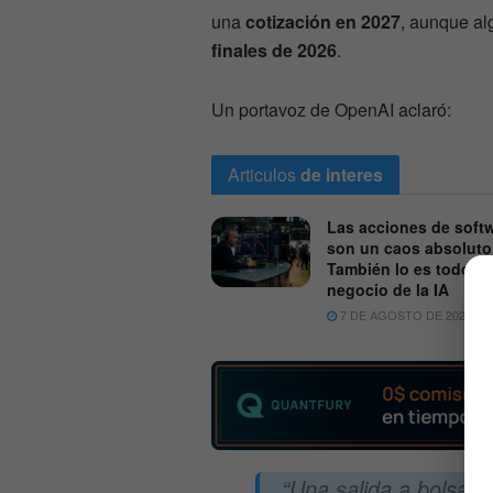
una
cotización en 2027
, aunque al
finales de 2026
.
Un portavoz de OpenAI aclaró:
Articulos
de interes
Las acciones de soft
son un caos absoluto
También lo es todo el
negocio de la IA
7 DE AGOSTO DE 2026
“Una salida a bolsa n