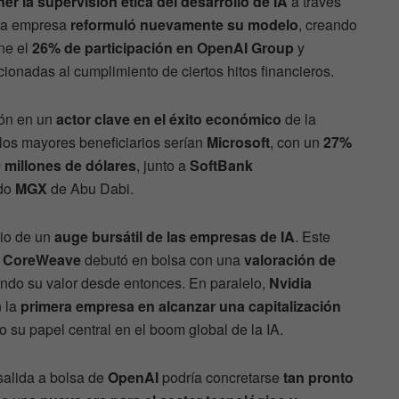
er la supervisión ética del desarrollo de IA
a través
 la empresa
reformuló nuevamente su modelo
, creando
ne el
26% de participación en OpenAI Group
y
ionadas al cumplimiento de ciertos hitos financieros.
ión en un
actor clave en el éxito económico
de la
 los mayores beneficiarios serían
Microsoft
, con un
27%
 millones de dólares
, junto a
SoftBank
ndo
MGX
de Abu Dabi.
dio de un
auge bursátil de las empresas de IA
. Este
l
CoreWeave
debutó en bolsa con una
valoración de
icando su valor desde entonces. En paralelo,
Nvidia
n la
primera empresa en alcanzar una capitalización
do su papel central en el boom global de la IA.
 salida a bolsa de
OpenAI
podría concretarse
tan pronto