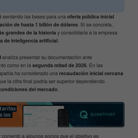
tá sentando las bases para una
oferta pública inicial
ación de hasta 1 billón de dólares
. Si se concreta,
ás grandes de la historia
y consolidaría a la empresa
 de inteligencia artificial
.
I
analiza presentar su documentación ante
nto como en la
segunda mitad de 2026
. En las
ompañía ha considerado una
recaudación inicial cercana
ue la cifra final podría ser superior dependiendo
 condiciones del mercado
.
r
comentó a algunos socios que el objetivo es