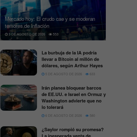
Mercado hoy: El crudo cae y se moderan
temores de inflación
3 DE AGOSTO DE 2026
553
La burbuja de la IA podría
llevar a Bitcoin al millón de
dólares, según Arthur Hayes
5 DE AGOSTO DE 2026
633
Irán planea bloquear barcos
de EE.UU. e Israel en Ormuz y
Washington advierte que no
lo tolerará
6 DE AGOSTO DE 2026
580
¿Saylor rompió su promesa?
La inesperada venta de