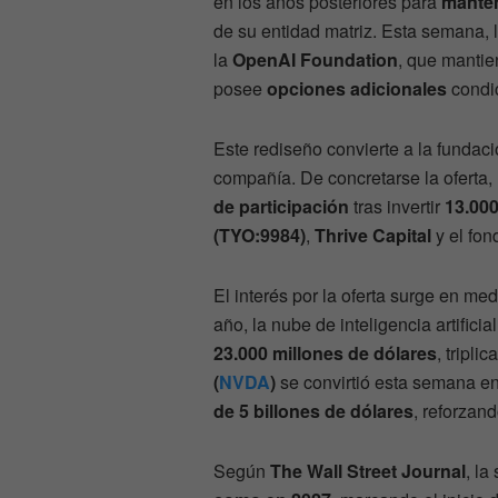
en los años posteriores para
manten
de su entidad matriz. Esta semana,
la
OpenAI Foundation
, que mantie
posee
opciones adicionales
condic
Este rediseño convierte a la fundac
compañía. De concretarse la oferta,
de participación
tras invertir
13.000
(TYO:9984)
,
Thrive Capital
y el fo
El interés por la oferta surge en me
año, la nube de inteligencia artificia
23.000 millones de dólares
, tripl
(
NVDA
)
se convirtió esta semana e
de 5 billones de dólares
, reforzan
Según
The Wall Street Journal
, la