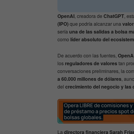
OpenAI
, creadora de
ChatGPT
, es
(IPO)
que podría alcanzar una
valor
sería
una de las salidas a bolsa m
como
líder absoluto del ecosistema
De acuerdo con las fuentes,
OpenA
los
reguladores de valores
tan pro
conversaciones preliminares, la c
a 60.000 millones de dólares
, aunq
del
crecimiento del negocio y las
La
directora financiera Sarah Fria