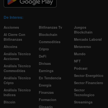
De Interes:
Acciones
Bitfinanzas Tv
Juegos
Blockchain
Al Cierre Con
Blockchain
Bitfinanzas
Mercado Laboral
Commodities
Altcoins
Metaverso
Cripto
Análisis Técnico
Mundo
DeFi
Acciones
NFT
Divisas
Análisis Técnico
Podcast
Commodities
Earnings
Sector Energético
Análisis Técnico
En Tendencia
Cripto
Sector Financiero
Energía
Análisis Técnico
Sector
Finanzas
Indices
Tecnologico
Formacion
Bitcoin
Streamings
Glosario