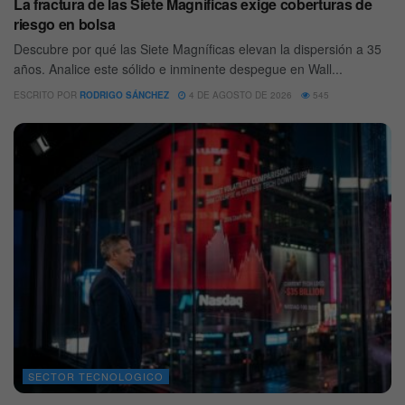
La fractura de las Siete Magníficas exige coberturas de
riesgo en bolsa
Descubre por qué las Siete Magníficas elevan la dispersión a 35
años. Analice este sólido e inminente despegue en Wall...
ESCRITO POR
RODRIGO SÁNCHEZ
4 DE AGOSTO DE 2026
545
SECTOR TECNOLOGICO