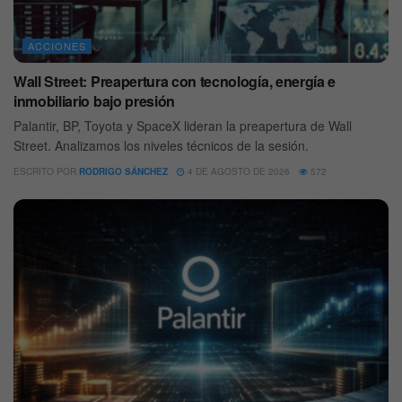
ACCIONES
Wall Street: Preapertura con tecnología, energía e
inmobiliario bajo presión
Palantir, BP, Toyota y SpaceX lideran la preapertura de Wall
Street. Analizamos los niveles técnicos de la sesión.
ESCRITO POR
RODRIGO SÁNCHEZ
4 DE AGOSTO DE 2026
572