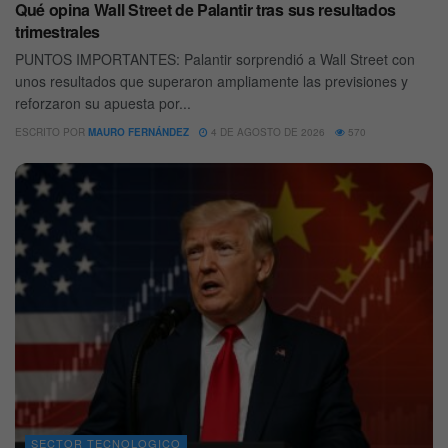
Qué opina Wall Street de Palantir tras sus resultados
trimestrales
PUNTOS IMPORTANTES: Palantir sorprendió a Wall Street con
unos resultados que superaron ampliamente las previsiones y
reforzaron su apuesta por...
ESCRITO POR
MAURO FERNÁNDEZ
4 DE AGOSTO DE 2026
570
SECTOR TECNOLOGICO