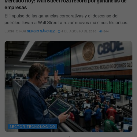
Mercado hoy: Wall Street roza récord por ganancias de
empresas
El impulso de las ganancias corporativas y el descenso del
petróleo llevan a Wall Street a rozar nuevos máximos históricos.
ESCRITO POR
SERGIO SÁNCHEZ
4 DE AGOSTO DE 2026
544
SECTOR TECNOLOGICO