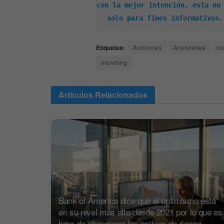
con la mejor intención, esta no 
solo para fines informativos.
Etiquetas:
Acciones
Aranceles
co
trending
Articulos
Relacionados
Bank of America dice que el optimismo está
en su nivel más alto desde 2021 por lo que es
hora de abandonar los activos de riesgo