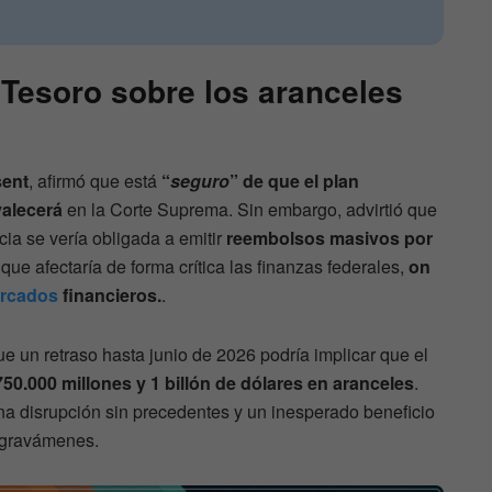
 Tesoro sobre los aranceles
sent
, afirmó que está
“
seguro
” de que el plan
valecerá
en la Corte Suprema. Sin embargo, advirtió que
ncia se vería obligada a emitir
reembolsos masivos por
o que afectaría de forma crítica las finanzas federales,
on
rcados
financieros.
.
e un retraso hasta junio de 2026 podría implicar que el
750.000 millones y 1 billón de dólares en aranceles
.
una disrupción sin precedentes y un inesperado beneficio
 gravámenes.