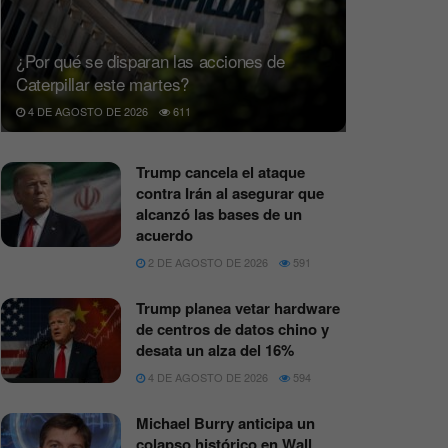
¿Por qué se disparan las acciones de
Caterpillar este martes?
4 DE AGOSTO DE 2026
611
Trump cancela el ataque
contra Irán al asegurar que
alcanzó las bases de un
acuerdo
2 DE AGOSTO DE 2026
591
Trump planea vetar hardware
de centros de datos chino y
desata un alza del 16%
4 DE AGOSTO DE 2026
594
Michael Burry anticipa un
colapso histórico en Wall