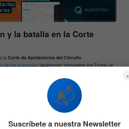
n y la batalla en la Corte
e la
Corte de Apelaciones del Circuito
ía de los aranceles
“
recíprocos
” impuestos por Trump, al
d presidencial. La decisión quedó en pausa hasta el 14
nistración de apelar ante la
Corte Suprema
.
📬
en el caso en noviembre y emitan un fallo final de
uta judicial, los aranceles estaban diseñados para
ciones estadounidenses
, aunque si se invalidan solo
Suscríbete a nuestra Newsletter