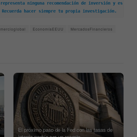
representa ninguna recomendación de inversión y es 
 Recuerda hacer siempre tu propia investigación.
mercioglobal
EconomíaEEUU
MercadosFinancieros
El próximo paso de la Fed con las tasas de
interés podría ser un recorte