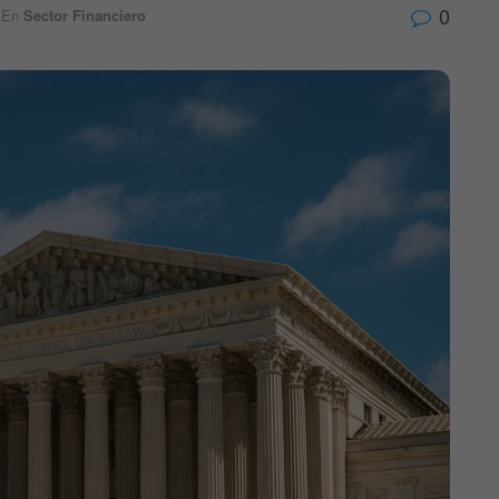
0
En
Sector Financiero