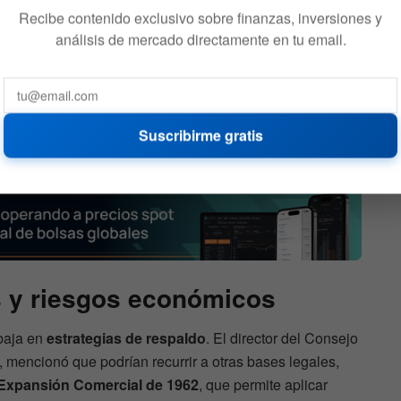
Recibe contenido exclusivo sobre finanzas, inversiones y
análisis de mercado directamente en tu email.
Bank of America dice que el
erida’
optimismo está en su nivel
más alto desde 2021 por lo
que es hora de abandonar
los activos de riesgo
Suscribirme gratis
506
8 DE AGOSTO DE 2026
538
s y riesgos económicos
abaja en
estrategias de respaldo
. El director del Consejo
mencionó que podrían recurrir a otras bases legales,
 Expansión Comercial de 1962
, que permite aplicar