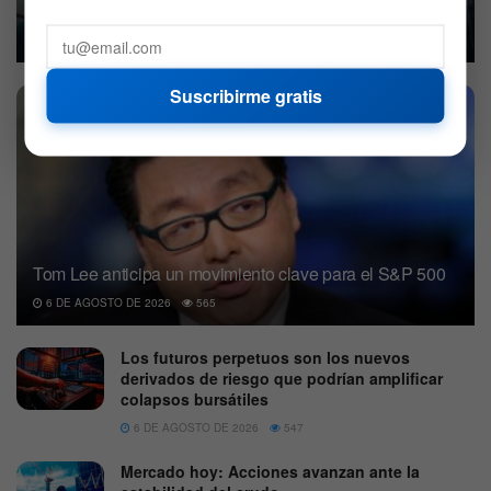
corporativos
6 DE AGOSTO DE 2026
540
Suscribirme gratis
Tom Lee anticipa un movimiento clave para el S&P 500
6 DE AGOSTO DE 2026
565
Los futuros perpetuos son los nuevos
derivados de riesgo que podrían amplificar
colapsos bursátiles
6 DE AGOSTO DE 2026
547
Mercado hoy: Acciones avanzan ante la