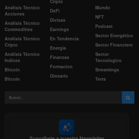
Cripto
Análisis Técnico
Mundo
DeFi
Acciones
NFT
Divisas
Análisis Técnico
Podcast
Commodities
Earnings
Sector Energético
Análisis Técnico
En Tendencia
Cripto
Sector Financiero
Energía
Análisis Técnico
Sector
Finanzas
Indices
Tecnologico
Formacion
Bitcoin
Streamings
Glosario
Bitcoin
Terra
📬
Suscríbete a nuestra Newsletter