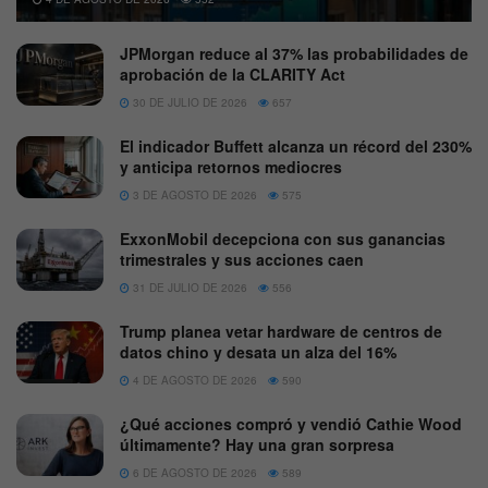
JPMorgan reduce al 37% las probabilidades de
aprobación de la CLARITY Act
30 DE JULIO DE 2026
657
El indicador Buffett alcanza un récord del 230%
y anticipa retornos mediocres
3 DE AGOSTO DE 2026
575
ExxonMobil decepciona con sus ganancias
trimestrales y sus acciones caen
31 DE JULIO DE 2026
556
Trump planea vetar hardware de centros de
datos chino y desata un alza del 16%
4 DE AGOSTO DE 2026
590
¿Qué acciones compró y vendió Cathie Wood
últimamente? Hay una gran sorpresa
6 DE AGOSTO DE 2026
589