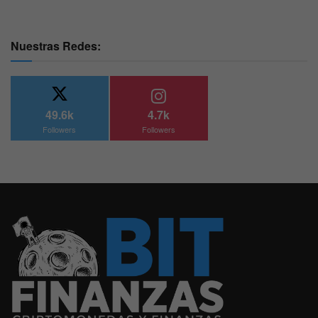
Nuestras Redes:
49.6k
4.7k
Followers
Followers