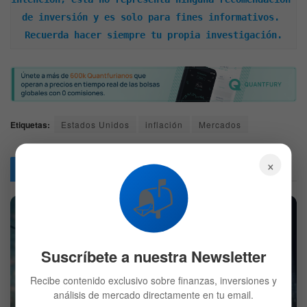
de inversión y es solo para fines informativos. 
Recuerda hacer siempre tu propia investigación.
Etiquetas:
Estados Unidos
inflación
Mercados
×
Articulos
Relacionados
📬
Suscríbete a nuestra Newsletter
Recibe contenido exclusivo sobre finanzas, inversiones y
análisis de mercado directamente en tu email.
Mercado hoy: Wall Street opera mixto por reportes