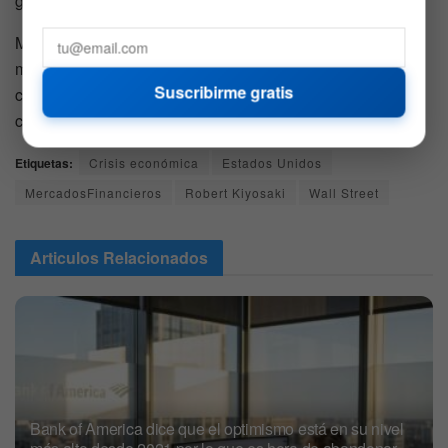
global.
Mientras tanto, miles de inversores siguen atentos a sus
mensajes. Algunos los consideran exagerados. Otros
Suscribirme gratis
creen que sus advertencias están empezando a encajar
con el escenario económico actual.
Etiquetas:
Crisis económica
Estados Unidos
MercadosFinancieros
Robert Kiyosaki
Wall Street
Articulos
Relacionados
Bank of America dice que el optimismo está en su nivel