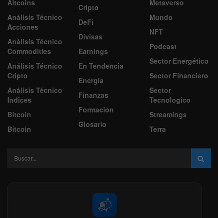
Altcoins
Metaverso
Cripto
Análisis Técnico
Mundo
DeFi
Acciones
NFT
Divisas
Análisis Técnico
Podcast
Commodities
Earnings
Sector Energético
Análisis Técnico
En Tendencia
Cripto
Sector Financiero
Energía
Análisis Técnico
Sector
Finanzas
Indices
Tecnologico
Formacion
Bitcoin
Streamings
Glosario
Bitcoin
Terra
📬