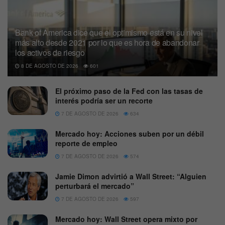
Bank of America dice que el optimismo está en su nivel
más alto desde 2021 por lo que es hora de abandonar
los activos de riesgo
8 DE AGOSTO DE 2026
601
El próximo paso de la Fed con las tasas de
interés podría ser un recorte
7 DE AGOSTO DE 2026
634
Mercado hoy: Acciones suben por un débil
reporte de empleo
7 DE AGOSTO DE 2026
574
Jamie Dimon advirtió a Wall Street: “Alguien
perturbará el mercado”
7 DE AGOSTO DE 2026
597
Mercado hoy: Wall Street opera mixto por