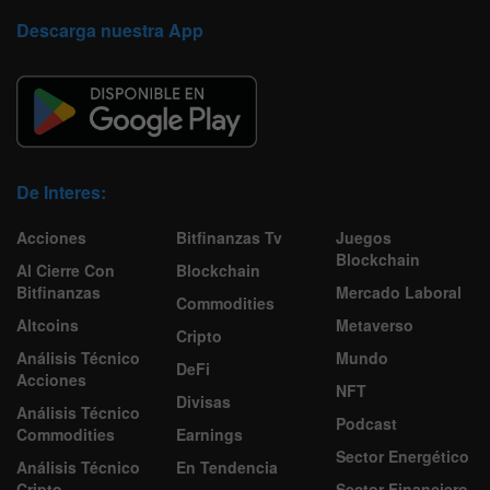
Descarga nuestra App
De Interes:
Acciones
Bitfinanzas Tv
Juegos
Blockchain
Al Cierre Con
Blockchain
Bitfinanzas
Mercado Laboral
Commodities
Altcoins
Metaverso
Cripto
Análisis Técnico
Mundo
DeFi
Acciones
NFT
Divisas
Análisis Técnico
Podcast
Commodities
Earnings
Sector Energético
Análisis Técnico
En Tendencia
Cripto
Sector Financiero