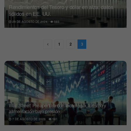
Rendimientos del Tesoro y dólar en alza: datos
sólidos en EE. UU.
29 DE AGOSTO DE 2024
593
1
2
3
Wall Street: Preapertura con tecnología, turismo y
alimentación bajo presión
7 DE AGOSTO DE 2026
581