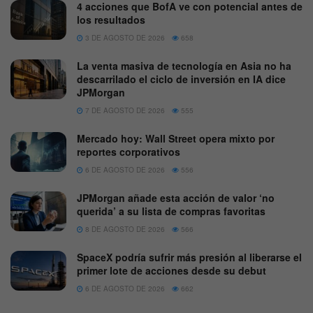
4 acciones que BofA ve con potencial antes de
los resultados
3 DE AGOSTO DE 2026
658
La venta masiva de tecnología en Asia no ha
descarrilado el ciclo de inversión en IA dice
JPMorgan
7 DE AGOSTO DE 2026
555
Mercado hoy: Wall Street opera mixto por
reportes corporativos
6 DE AGOSTO DE 2026
556
JPMorgan añade esta acción de valor ‘no
querida’ a su lista de compras favoritas
8 DE AGOSTO DE 2026
566
SpaceX podría sufrir más presión al liberarse el
primer lote de acciones desde su debut
6 DE AGOSTO DE 2026
662