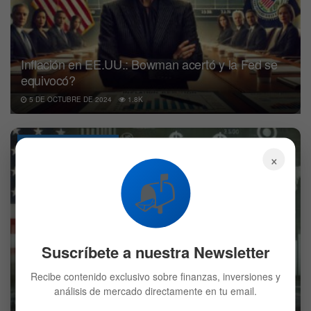
Inflación en EE.UU.: Bowman acertó y la Fed se
equivocó?
5 DE OCTUBRE DE 2024
1.8K
SECTOR FINANCIERO
×
📬
Suscríbete a nuestra Newsletter
Recibe contenido exclusivo sobre finanzas, inversiones y
análisis de mercado directamente en tu email.
El empleo en EE. UU. sorprende en septiembre