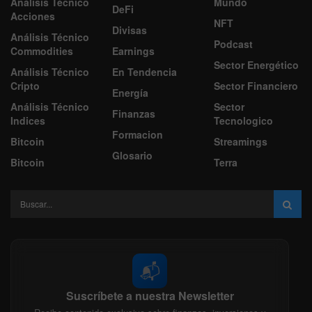
Análisis Técnico
Mundo
DeFi
Acciones
NFT
Divisas
Análisis Técnico
Podcast
Commodities
Earnings
Sector Energético
Análisis Técnico
En Tendencia
Cripto
Sector Financiero
Energía
Análisis Técnico
Sector
Finanzas
Indices
Tecnologico
Formacion
Bitcoin
Streamings
Glosario
Bitcoin
Terra
📬
Suscríbete a nuestra Newsletter