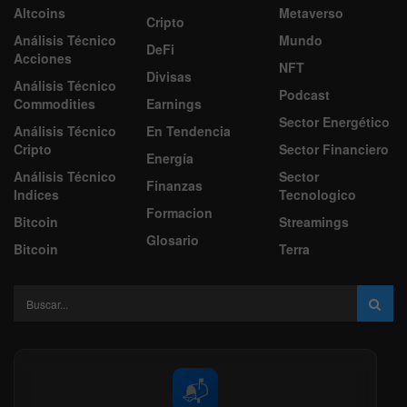
Altcoins
Metaverso
Cripto
Análisis Técnico
Mundo
DeFi
Acciones
NFT
Divisas
Análisis Técnico
Podcast
Commodities
Earnings
Sector Energético
Análisis Técnico
En Tendencia
Cripto
Sector Financiero
Energía
Análisis Técnico
Sector
Finanzas
Indices
Tecnologico
Formacion
Bitcoin
Streamings
Glosario
Bitcoin
Terra
📬