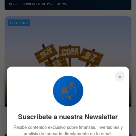
22 DE NOVIEMBRE DE 2020
724
ALTCOINS
×
📬
Hackers atacaron webs de criptomonedas a
través de estafas a GoDaddy
21 DE NOVIEMBRE DE 2020
573
Suscríbete a nuestra Newsletter
BITCOIN
Recibe contenido exclusivo sobre finanzas, inversiones y
análisis de mercado directamente en tu email.