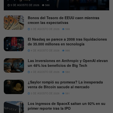
5 DE AGOSTO DE 2026
566
Bonos del Tesoro de EEUU caen mientras
crecen las expectativas
3 DE AGOSTO DE 2026
598
El Nasdaq se parece a 2008 tras liquidaciones
de 35.000 millones en tecnología
4 DE AGOSTO DE 2026
566
Las inversiones en Anthropic y OpenAI elevan
un 48% los beneficios de Big Tech
4 DE AGOSTO DE 2026
580
¿Saylor rompió su promesa? La inesperada
venta de Bitcoin sacude al mercado
3 DE AGOSTO DE 2026
591
Los ingresos de SpaceX saltan un 92% en su
primer reporte tras la IPO