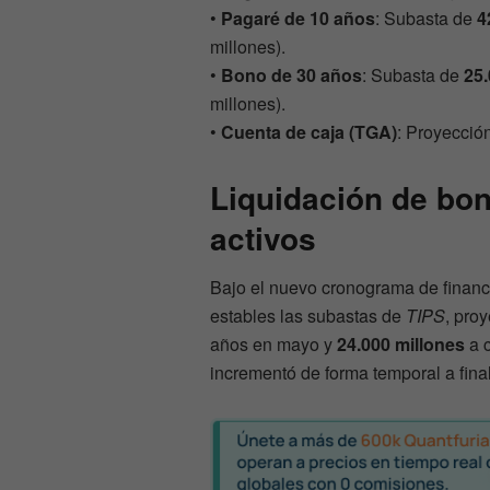
•
Pagaré de 10 años
: Subasta de
4
millones).
•
Bono de 30 años
: Subasta de
25.
millones).
•
Cuenta de caja (TGA)
: Proyecció
Liquidación de bo
activos
Bajo el nuevo cronograma de finan
estables las subastas de
TIPS
, pro
años en mayo y
24.000 millones
a c
incrementó de forma temporal a fin