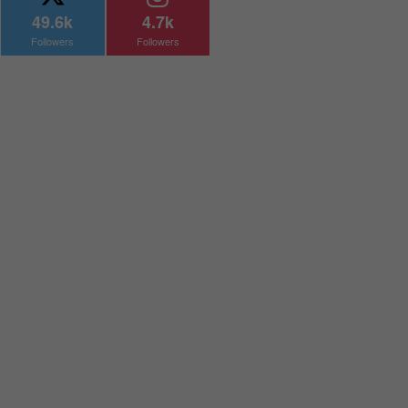
49.6k
4.7k
Followers
Followers