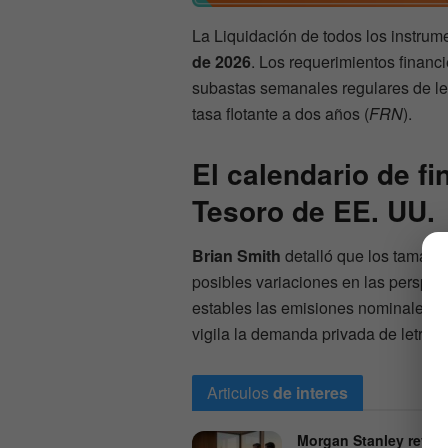
La Liquidación de todos los instru
de 2026
. Los requerimientos financi
subastas semanales regulares de letr
tasa flotante a dos años (
FRN
).
El calendario de f
Tesoro de EE. UU.
Brian Smith
detalló que los tamaño
posibles variaciones en las perspect
estables las emisiones nominales y d
vigila la demanda privada de letras.
Articulos
de interes
Morgan Stanley revel