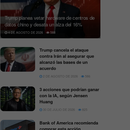
Trump planea vetar hardware de centros de
datos chino y desata un alza del 16%
4 DE AGOSTO DE 2026
588
Trump cancela el ataque
contra Irán al asegurar que
alcanzó las bases de un
acuerdo
2 DE AGOSTO DE 2026
586
3 acciones que podrían ganar
con la IA, según Jensen
Huang
30 DE JULIO DE 2026
825
Bank of America recomienda
comprar esta acción