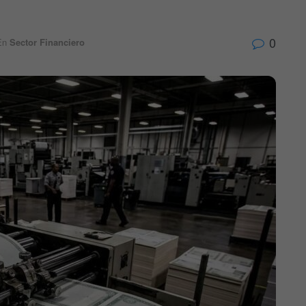
0
En
Sector Financiero