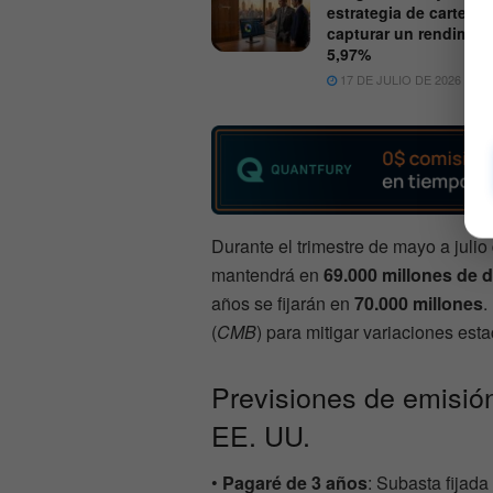
estrategia de cartera 
capturar un rendimien
5,97%
17 DE JULIO DE 2026
5
Durante el trimestre de mayo a juli
mantendrá en
69.000 millones de 
años se fijarán en
70.000 millones
.
(
CMB
) para mitigar variaciones esta
Previsiones de emisión
EE. UU.
•
Pagaré de 3 años
: Subasta fijad