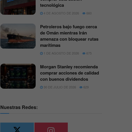
tecnológica
4 DE AGOSTO DE 2026
660
Petroleros bajo fuego cerca
de Omán mientras Irán
amenaza con bloquear rutas
marítimas
1 DE AGOSTO DE 2026
675
Morgan Stanley recomienda
comprar acciones de calidad
con buenos dividendos
30 DE JULIO DE 2026
629
Nuestras Redes: