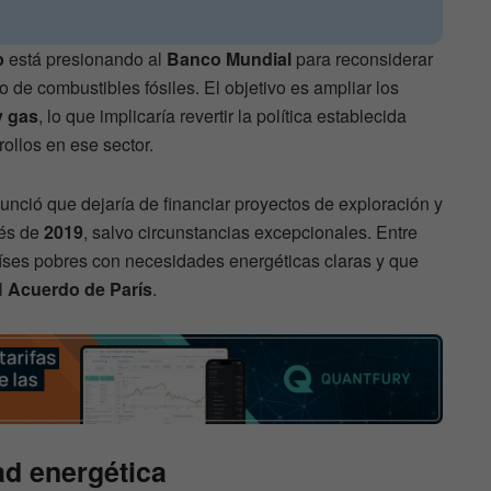
p
está presionando al
Banco Mundial
para reconsiderar
o de combustibles fósiles. El objetivo es ampliar los
y gas
, lo que implicaría revertir la política establecida
ollos en ese sector.
nció que dejaría de financiar proyectos de exploración y
ués de
2019
, salvo circunstancias excepcionales. Entre
aíses pobres con necesidades energéticas claras y que
l
Acuerdo de París
.
ad energética