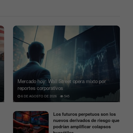
Mercado hoy: Wall Street opera mixto por
reportes corporativos
6 DE AGOSTO DE 2026
545
Los futuros perpetuos son los
nuevos derivados de riesgo que
podrían amplificar colapsos
bursátiles