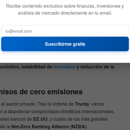
Recibe contenido exclusivo sobre finanzas, inversiones y
análisis de mercado directamente en tu email.
EE.UU.
busca reposicionar los combustibles fósiles como
Suscribirme gratis
tegia energética. Un portavoz del
Departamento del
rmitir el financiamiento de proyectos de gas sería un
nco Mundial
y otros organismos multilaterales con su
onómico, estabilidad de
mercados
y reducción de la
isos de cero emisiones
 el sector privado. Tras la victoria de
Trump
, varios
 a abandonar compromisos climáticos internacionales.
ipales bancos de
EE.UU.
y cuatro de los más grandes
 de la
Net-Zero Banking Alliance (NZBA)
.