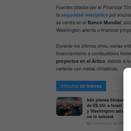
Fuentes citadas por el
Financial Ti
la
seguridad energética
por encim
se centra en el
Banco Mundial
, si
Washington alienta a financiar proy
Durante los últimos años, varias ent
financiamiento a combustibles fósil
proyectos en el Ártico
, debido a l
carteras con metas climáticas.
Articulos
de interes
Irán planea bloquear 
de EE.UU. e Israel en
y Washington adviert
no lo tolerará
6 DE AGOSTO DE 2026