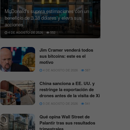
McDonald’s supera estimaciones con un
beneficio de 3,38 dólares y eleva sus
acciones
4 DE AGOSTO DE 2026
552
Jim Cramer venderá todos
sus bitcoins: este es el
motivo
4 DE AGOSTO DE 2026
587
China sanciona a EE. UU. y
restringe la exportación de
drones antes de la visita de Xi
5 DE AGOSTO DE 2026
541
Qué opina Wall Street de
Palantir tras sus resultados
trimestrales