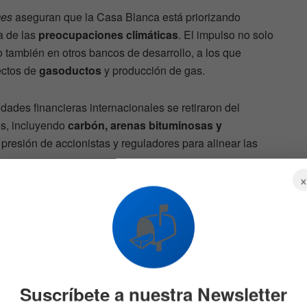
mes
aseguran que la Casa Blanca está priorizando
a de las
preocupaciones climáticas
. El impulso no solo
no también en otros bancos de desarrollo, a los que
ectos de
gasoductos
y producción de gas.
idades financieras internacionales se retiraron del
es, incluyendo
carbón, arenas bituminosas y
a presión de accionistas y reguladores para alinear las
📬
barcos
Mercado hoy: Wall Street
 Ormuz
opera mixto por reportes
e que
corporativos
6 DE AGOSTO DE 2026
545
Suscríbete a nuestra Newsletter
540