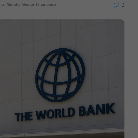
0
En
Mundo
,
Sector Financiero