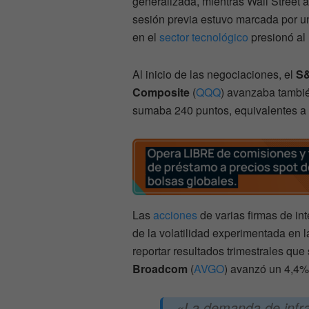
generalizada, mientras Wall Street 
sesión previa estuvo marcada por u
en el
sector tecnológico
presionó al
Al inicio de las negociaciones, el
S&
Composite
(
QQQ
) avanzaba tambi
sumaba 240 puntos, equivalentes a
Las
acciones
de varias firmas de int
de la volatilidad experimentada en l
reportar resultados trimestrales que
Broadcom
(
AVGO
) avanzó un 4,4
«La demanda de infra