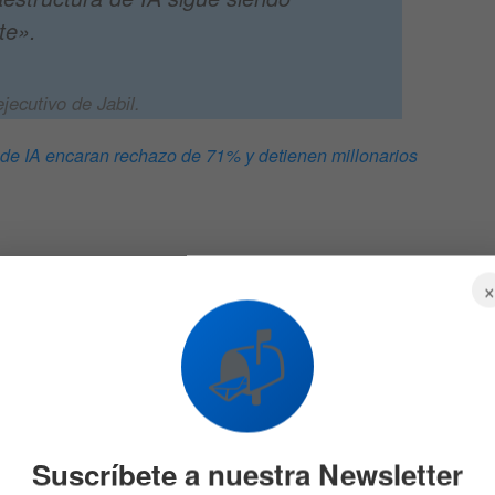
te».
jecutivo de Jabil.
 de IA encaran rechazo de 71% y detienen millonarios
ra la
El próximo paso de la Fed
d,
con las tasas de interés
📬
podría ser un recorte
546
7 DE AGOSTO DE 2026
634
Suscríbete a nuestra Newsletter