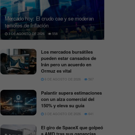
Mercado hoy: El crudo cae y se moderan
temores de inflación
3 DE AGOSTO DE 2026
558
Los mercados bursátiles
pueden estar cansados de
Irán pero un acuerdo en
Ormuz es vital
6 DE AGOSTO DE 2026
567
Palantir supera estimaciones
con un alza comercial del
150% y eleva su guía
3 DE AGOSTO DE 2026
641
El giro de SpaceX que golpeó
a AMD tras sus ganancias