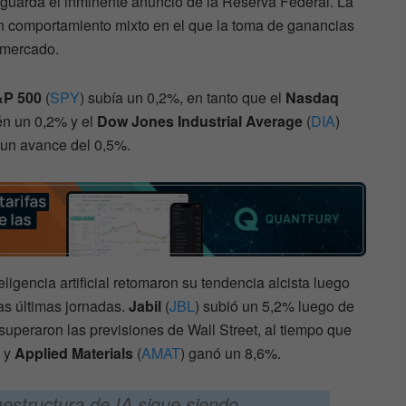
aguarda el inminente anuncio de la Reserva Federal. La
n comportamiento mixto en el que la toma de ganancias
 mercado.
P 500
(
SPY
) subía un 0,2%, en tanto que el
Nasdaq
én un 0,2% y el
Dow Jones Industrial Average
(
DIA
)
 un avance del 0,5%.
eligencia artificial retomaron su tendencia alcista luego
as últimas jornadas.
Jabil
(
JBL
) subió un 5,2% luego de
 superaron las previsiones de Wall Street, al tiempo que
% y
Applied Materials
(
AMAT
) ganó un 8,6%.
estructura de IA sigue siendo