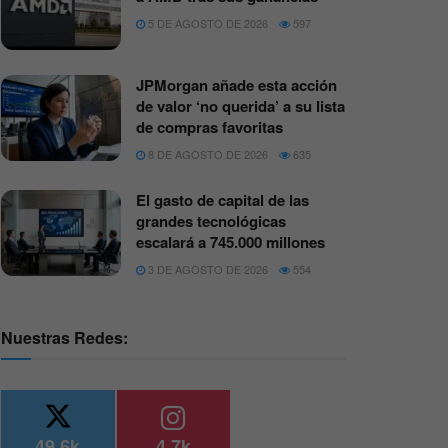
5 DE AGOSTO DE 2026
597
JPMorgan añade esta acción
de valor ‘no querida’ a su lista
de compras favoritas
8 DE AGOSTO DE 2026
635
El gasto de capital de las
grandes tecnológicas
escalará a 745.000 millones
3 DE AGOSTO DE 2026
554
Nuestras Redes:
49.6k
4.7k