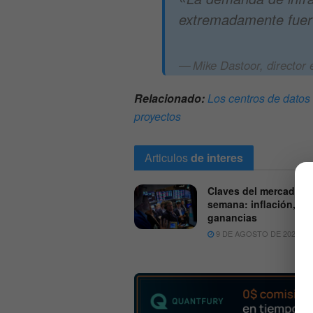
extremadamente fuer
Mike Dastoor, director e
Relacionado:
Los centros de datos
proyectos
Articulos
de interes
Claves del mercado pa
semana: inflación, Fe
ganancias
9 DE AGOSTO DE 2026