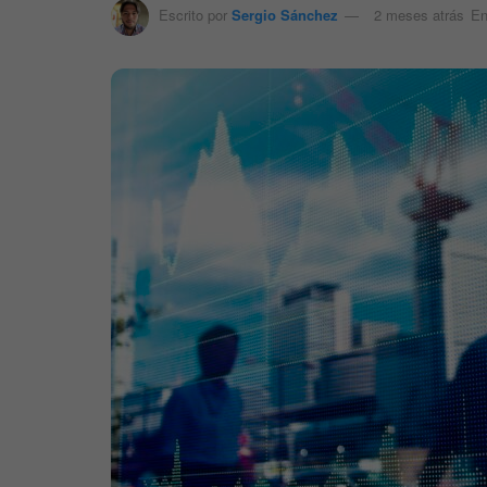
Escrito por
Sergio Sánchez
2 meses atrás
E