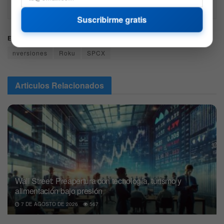
Recuerda hacer siempre tu propia investigación.
Suscribirme gratis
Etiquetas:
Aeroespacial
AMD
ARKK
BTC
ETFs
nversiones
Roku
SPCX
Articulos
Relacionados
Wall Street: Preapertura con tecnología, turismo y
alimentación bajo presión
7 DE AGOSTO DE 2026
567