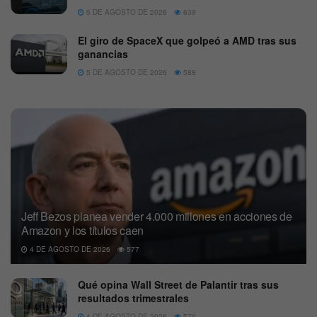
5 DE AGOSTO DE 2026
639
El giro de SpaceX que golpeó a AMD tras sus
ganancias
5 DE AGOSTO DE 2026
588
Jeff Bezos planea vender 4.000 millones en acciones de
Amazon y los títulos caen
4 DE AGOSTO DE 2026
577
Qué opina Wall Street de Palantir tras sus
resultados trimestrales
4 DE AGOSTO DE 2026
570