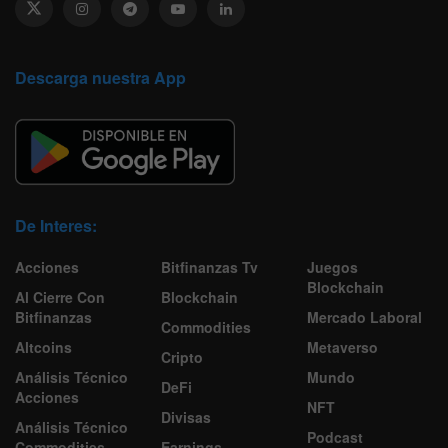
Descarga nuestra App
De Interes:
Acciones
Bitfinanzas Tv
Juegos
Blockchain
Al Cierre Con
Blockchain
Bitfinanzas
Mercado Laboral
Commodities
Altcoins
Metaverso
Cripto
Análisis Técnico
Mundo
DeFi
Acciones
NFT
Divisas
Análisis Técnico
Podcast
Commodities
Earnings