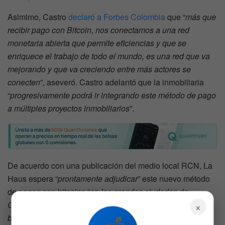
Asimimo, Castro
declaró a Forbes Colombia
que “
más que
recibir pago con Bitcoin, nos conectamos a una red
monetaria abierta que permite eficiencias y que se
enriquece el trabajo de todo el mundo, es una red que va
mejorando y que va creciendo entre más actores se
conecten
”, aseveró. Castro adelantó que la inmobiliaria
“
progresivamente podrá ir integrando este método de pago
a múltiples proyectos inmobiliarios
”.
De acuerdo con una publicación del medio local RCN, La
Haus espera “
prontamente adjudicar
” este nuevo método
de pagos con bitcoins “
en las grandes ciudades de
Colombia, como: Bogotá, Cali, Medellín y Barranquilla,
×
brindando accesibilidad para que las personas puedan