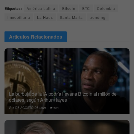
Etiquetas:
América Latina
Bitcoin
BTC
Colombia
inmobiliaria
La Haus
Santa Marta
trending
Articulos
Relacionados
La burbuja de la IA podría llevar a Bitcoin al millón de
dólares, según Arthur Hayes
5 DE AGOSTO DE 2026
624