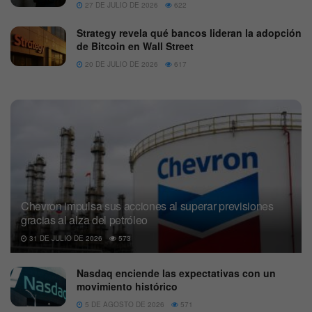
27 DE JULIO DE 2026
622
Strategy revela qué bancos lideran la adopción
de Bitcoin en Wall Street
20 DE JULIO DE 2026
617
Chevron impulsa sus acciones al superar previsiones
gracias al alza del petróleo
31 DE JULIO DE 2026
573
Nasdaq enciende las expectativas con un
movimiento histórico
5 DE AGOSTO DE 2026
571