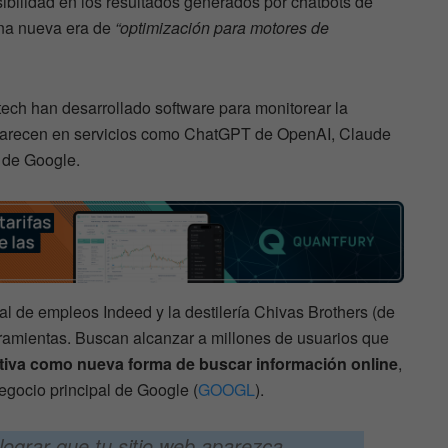
sibilidad en los resultados generados por chatbots de
 una nueva era de
“optimización para motores de
ch han desarrollado software para monitorear la
aparecen en servicios como ChatGPT de OpenAI, Claude
 de Google.
al de empleos Indeed y la destilería Chivas Brothers (de
rramientas. Buscan alcanzar a millones de usuarios que
tiva como nueva forma de buscar información online
,
gocio principal de Google (
GOOGL
).
lograr que tu sitio web aparezca