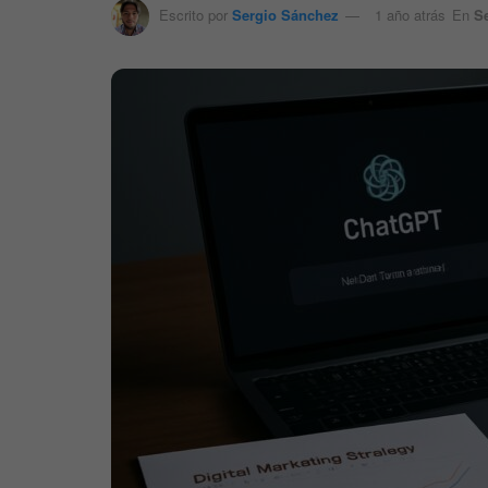
Escrito por
Sergio Sánchez
1 año atrás
En
S