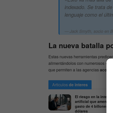
indexado. Se trata d
lenguaje como el últi
Jack Smyth, socio en B
La nueva batalla po
Estas nuevas herramientas predicen
alimentándolos con numerosos «prom
que permiten a las agencias
aconse
Articulos
de interes
El riesgo en la intelig
artificial que amenaza
gasto de 4 billones d
dólares