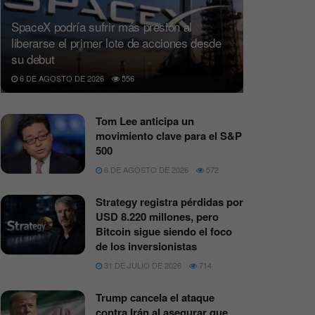
SpaceX podría sufrir más presión al
liberarse el primer lote de acciones desde
su debut
6 DE AGOSTO DE 2026
556
Tom Lee anticipa un
movimiento clave para el S&P
500
6 DE AGOSTO DE 2026
572
Strategy registra pérdidas por
USD 8.220 millones, pero
Bitcoin sigue siendo el foco
de los inversionistas
31 DE JULIO DE 2026
714
Trump cancela el ataque
contra Irán al asegurar que