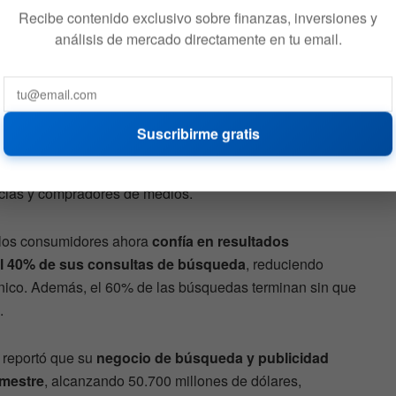
545
Recibe contenido exclusivo sobre finanzas, inversiones y
análisis de mercado directamente en tu email.
Suscribirme gratis
nunciantes enfrentan presiones derivadas del auge de
icidad como las de Meta (
META
) y Google, que
ncias y compradores de medios.
los consumidores ahora
confía en resultados
el 40% de sus consultas de búsqueda
, reduciendo
ánico. Además, el 60% de las búsquedas terminan sin que
.
 reportó que su
negocio de búsqueda y publicidad
imestre
, alcanzando 50.700 millones de dólares,