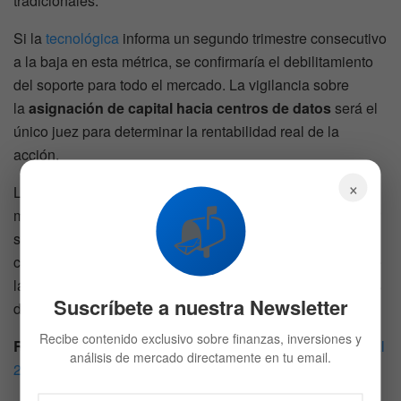
tradicionales.
Si la
tecnológica
informa un segundo trimestre consecutivo
a la baja en esta métrica, se confirmaría el debilitamiento
del soporte para todo el mercado. La vigilancia sobre
la
asignación de capital hacia centros de datos
será el
único juez para determinar la rentabilidad real de la
acción.
×
La respuesta de los inversores institucionales este
📬
miércoles validará si el sector tecnológico puede sostener
su rally sin el bid mecánico de las recompras. El flujo de
capital hacia el hardware de alto rendimiento asegura que
la
revalorización del activo continúe
bajo nuevas reglas
Suscríbete a nuestra Newsletter
de juego.
Recibe contenido exclusivo sobre finanzas, inversiones y
Relacionado
:
Calendario de Earnings – Semana del 18 al
análisis de mercado directamente en tu email.
22 mayo 2026