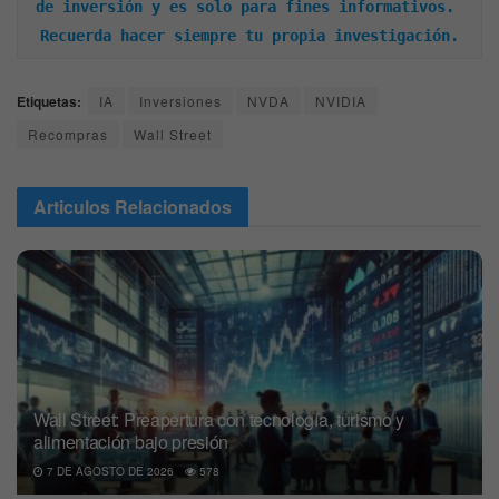
de inversión y es solo para fines informativos. 
Recuerda hacer siempre tu propia investigación.
Etiquetas:
IA
Inversiones
NVDA
NVIDIA
Recompras
Wall Street
Articulos
Relacionados
Wall Street: Preapertura con tecnología, turismo y
alimentación bajo presión
7 DE AGOSTO DE 2026
578