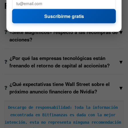
FAQs
Suscribirme gratis
¿Qué tendencia preocupante muestran los
▼
«Siete Magníficos» respecto a las recompras de
acciones?
¿Por qué las empresas tecnológicas están
▼
frenando el retorno de capital al accionista?
¿Qué expectativas tiene Wall Street sobre el
▼
próximo anuncio financiero de Nvidia?
Descargo de responsabilidad: Toda la información 
encontrada en Bitfinanzas es dada con la mejor 
intención, esta no representa ninguna recomendación 