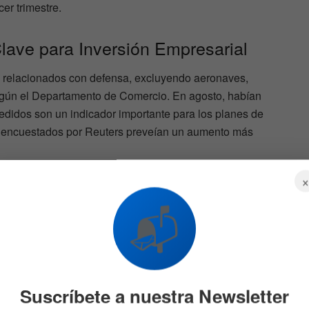
er trimestre.
ave para Inversión Empresarial
o relacionados con defensa, excluyendo aeronaves,
egún el Departamento de Comercio. En agosto, habían
pedidos son un indicador importante para los planes de
s encuestados por Reuters preveían un aumento más
📬
ienes Clave
Suscríbete a nuestra Newsletter
os en el cálculo de inversión empresarial en el PIB,