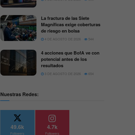
La fractura de las Siete
Magníficas exige coberturas
de riesgo en bolsa
4 DE AGOSTO DE 2026
544
4 acciones que BofA ve con
potencial antes de los
resultados
3 DE AGOSTO DE 2026
654
Nuestras Redes:
49.6k
4.7k
Followers
Followers