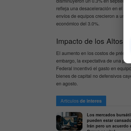
disminuyeron un 0.3% en septiembre
refleja una desaceleración en el ga
envíos de equipos crecieron a una 
económico del 3.0%.
Impacto de los Altos 
El aumento en los costos de préstam
embargo, la expectativa de una posib
Federal incentivó el gasto en equipo
bienes de capital no defensivos ca
en agosto.
Articulos
de interes
Los mercados bursáti
pueden estar cansad
Irán pero un acuerdo 