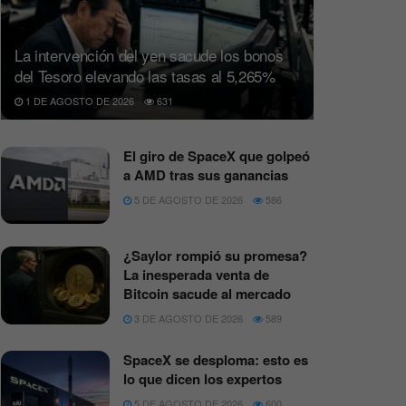
La intervención del yen sacude los bonos
del Tesoro elevando las tasas al 5,265%
1 DE AGOSTO DE 2026
631
El giro de SpaceX que golpeó
a AMD tras sus ganancias
5 DE AGOSTO DE 2026
586
¿Saylor rompió su promesa?
La inesperada venta de
Bitcoin sacude al mercado
3 DE AGOSTO DE 2026
589
SpaceX se desploma: esto es
lo que dicen los expertos
5 DE AGOSTO DE 2026
600