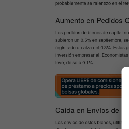
probablemente se ralentizó en el terc
Aumento en Pedidos Cl
Los pedidos de bienes de capital n
subieron un 0.5% en septiembre, s
registrado un alza del 0.3%. Estos 
inversión empresarial. Economista
leve, de solo 0.1%.
Caída en Envíos de B
Los envíos de estos bienes, utilizad