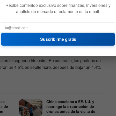
, luego de una leve baja del 0.1% en agosto. Esta caída
Recibe contenido exclusivo sobre finanzas, inversiones y
sto empresarial, aunque durante el segundo trimestre los
análisis de mercado directamente en tu email.
tasa anualizada del 9.8%, apoyando el crecimiento
Costos de Préstamo
Suscribirme gratis
o ha sido una barrera para la inversión empresarial. Sin
le baja en las tasas de interés por parte de la Reserva
s en el segundo trimestre. En contraste, los pedidos de
yeron un 4.5% en septiembre, después de bajar un 4.4%
les
China sanciona a EE. UU. y
os de
restringe la exportación de
en
drones antes de la visita de