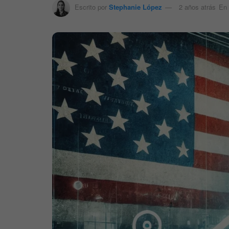
Escrito por
Stephanie López
2 años atrás
En