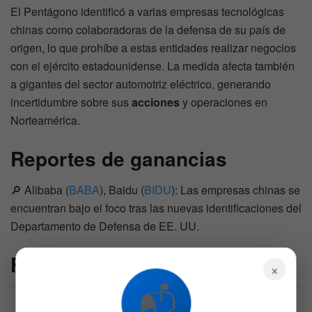
El Pentágono identificó a varias empresas tecnológicas
chinas como colaboradoras de la defensa de su país de
origen, lo que prohíbe a estas entidades realizar negocios
con el ejército estadounidense. La medida afecta también
a gigantes del sector automotriz eléctrico, generando
incertidumbre sobre sus
acciones
y operaciones en
Norteamérica.
Reportes de ganancias
🔎 Alibaba (
BABA
), Baidu (
BIDU
): Las empresas chinas se
encuentran bajo el foco tras las nuevas identificaciones del
Departamento de Defensa de EE. UU.
FAQs
×
📬
¿Por qué las acciones de Marvell Technology