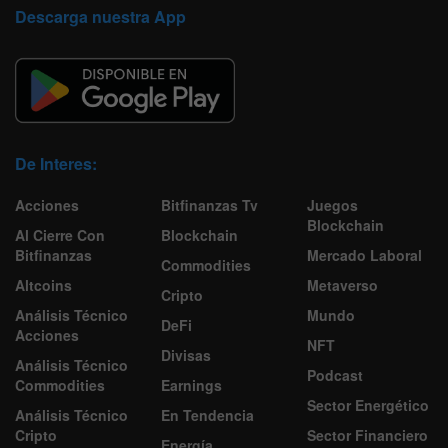
Descarga nuestra App
De Interes:
Acciones
Bitfinanzas Tv
Juegos
Blockchain
Al Cierre Con
Blockchain
Bitfinanzas
Mercado Laboral
Commodities
Altcoins
Metaverso
Cripto
Análisis Técnico
Mundo
DeFi
Acciones
NFT
Divisas
Análisis Técnico
Podcast
Commodities
Earnings
Sector Energético
Análisis Técnico
En Tendencia
Cripto
Sector Financiero
Energía