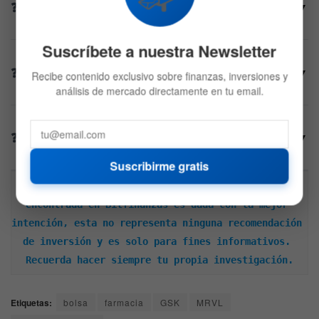
▼
subieron un 4% en la preapertura?
Suscríbete a nuestra Newsletter
¿Cómo reaccionó el sector de semiconductores
▼
Recibe contenido exclusivo sobre finanzas, inversiones y
tras la reciente liquidación tecnológica?
análisis de mercado directamente en tu email.
¿Qué restricciones impuso el Pentágono a las
▼
principales empresas tecnológicas de China?
Suscribirme gratis
Descargo de responsabilidad: Toda la información 
encontrada en Bitfinanzas es dada con la mejor 
intención, esta no representa ninguna recomendación 
de inversión y es solo para fines informativos. 
Recuerda hacer siempre tu propia investigación.
Etiquetas:
bolsa
farmacia
GSK
MRVL