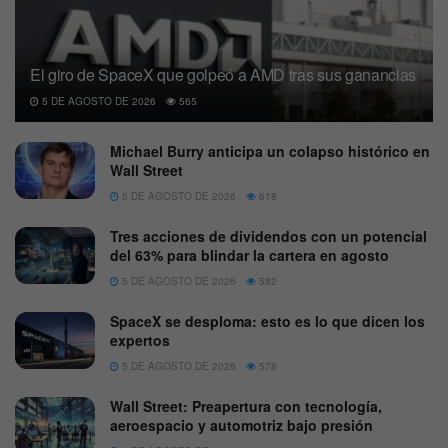
El giro de SpaceX que golpeó a AMD tras sus ganancias
5 DE AGOSTO DE 2026
565
Michael Burry anticipa un colapso histórico en
Wall Street
5 DE AGOSTO DE 2026
618
Tres acciones de dividendos con un potencial
del 63% para blindar la cartera en agosto
5 DE AGOSTO DE 2026
582
SpaceX se desploma: esto es lo que dicen los
expertos
5 DE AGOSTO DE 2026
578
Wall Street: Preapertura con tecnología,
aeroespacio y automotriz bajo presión