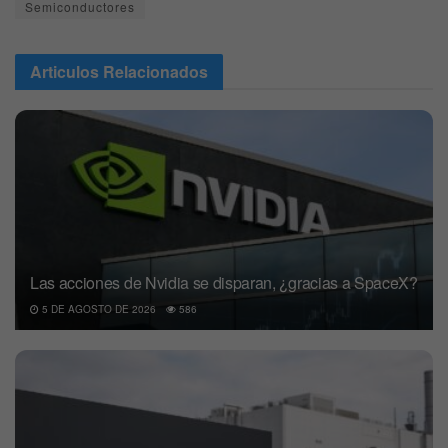
Semiconductores
Articulos
Relacionados
Las acciones de Nvidia se disparan, ¿gracias a SpaceX?
5 DE AGOSTO DE 2026
586