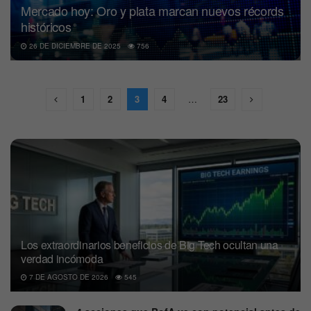
Mercado hoy: Oro y plata marcan nuevos récords
históricos
26 DE DICIEMBRE DE 2025
756
1
2
3
4
…
23
Los extraordinarios beneficios de Big Tech ocultan una
verdad incómoda
7 DE AGOSTO DE 2026
545