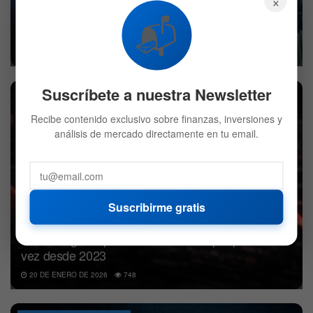
×
Mercado hoy: Oro supera los 4.800 dólares y
📬
Trump llega a Davos
21 DE ENERO DE 2026
661
Suscríbete a nuestra Newsletter
BITCOIN
Recibe contenido exclusivo sobre finanzas, inversiones y
análisis de mercado directamente en tu email.
Suscribirme gratis
Bitcoin registra pérdidas de 30 días por primera
vez desde 2023
20 DE ENERO DE 2026
748