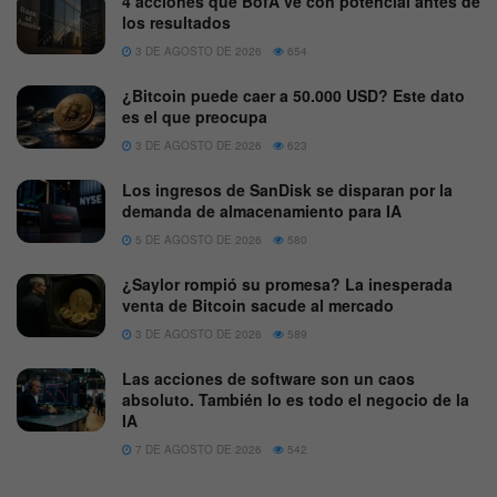
4 acciones que BofA ve con potencial antes de
los resultados
3 DE AGOSTO DE 2026
654
¿Bitcoin puede caer a 50.000 USD? Este dato
es el que preocupa
3 DE AGOSTO DE 2026
623
Los ingresos de SanDisk se disparan por la
demanda de almacenamiento para IA
5 DE AGOSTO DE 2026
580
¿Saylor rompió su promesa? La inesperada
venta de Bitcoin sacude al mercado
3 DE AGOSTO DE 2026
589
Las acciones de software son un caos
absoluto. También lo es todo el negocio de la
IA
7 DE AGOSTO DE 2026
542